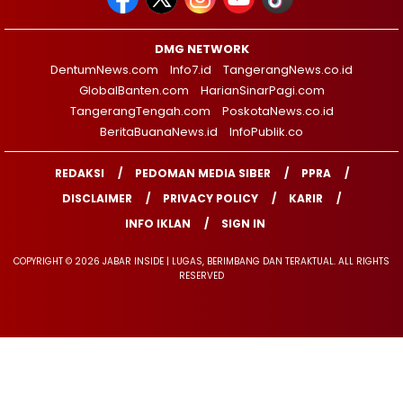
DMG NETWORK
DentumNews.com
Info7.id
TangerangNews.co.id
GlobalBanten.com
HarianSinarPagi.com
TangerangTengah.com
PoskotaNews.co.id
BeritaBuanaNews.id
InfoPublik.co
REDAKSI
PEDOMAN MEDIA SIBER
PPRA
DISCLAIMER
PRIVACY POLICY
KARIR
INFO IKLAN
SIGN IN
COPYRIGHT © 2026 JABAR INSIDE | LUGAS, BERIMBANG DAN TERAKTUAL. ALL RIGHTS
RESERVED