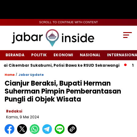
SCROLL TO CONTINUE WITH CONTENT
BERANDA
POLITIK
EKONOMI
NASIONAL
INTERNASIONA
ikembar Sukabumi, Polisi Bawa ke RSUD Sekarwangi‎
Tiang L
/
Home
Jabar Update
Cianjur Beraksi, Bupati Herman
Suherman Pimpin Pemberantasan
Pungli di Objek Wisata
Redaksi
Kamis, 9 Mei 2024