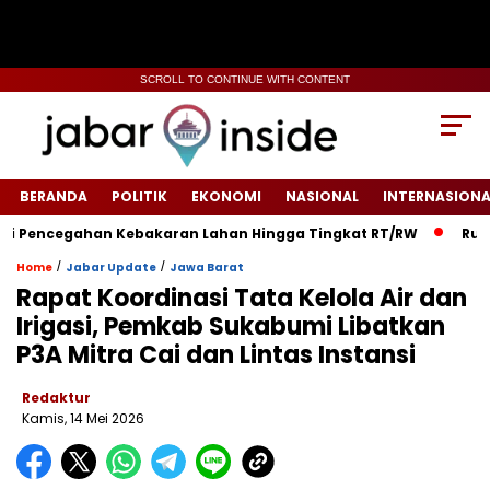
SCROLL TO CONTINUE WITH CONTENT
BERANDA
POLITIK
EKONOMI
NASIONAL
INTERNASIONA
encegahan Kebakaran Lahan Hingga Tingkat RT/RW‎
‎Rumah Wa
/
/
Home
Jabar Update
Jawa Barat
Rapat Koordinasi Tata Kelola Air dan
Irigasi, Pemkab Sukabumi Libatkan
P3A Mitra Cai dan Lintas Instansi
Redaktur
Kamis, 14 Mei 2026