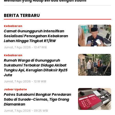
Menahun yang Hidup Berdua dengan Suami
BERITA TERBARU
Kebakaran
‎‎Camat Gunungguruh Intensifkan
Sosialisasi Pencegahan Kebakaran
Lahan Hingga Tingkat RT/RW‎
Jumat, 7 Agu 2026 - 13:47 WIB
Kebakaran
‎Rumah Warga di Gunungguruh
Sukabumi Terbakar Diduga Akibat
Tungku Api, Kerugian Ditaksir Rp25
Juta
Jumat, 7 Agu 2026 - 12:18 WIB
Jabar Update
Polres Sukabumi Bongkar Peredaran
Sabu di Surade-Ciemas, Tiga Orang
Diamankan
Jumat, 7 Agu 2026 - 09:25 WIB