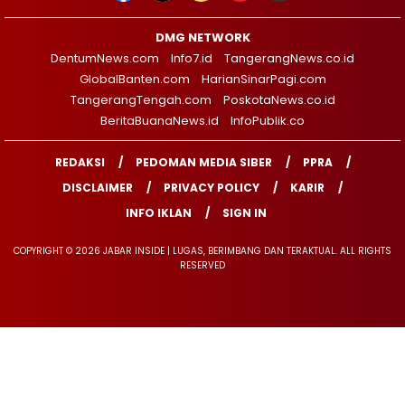
DMG NETWORK
DentumNews.com
Info7.id
TangerangNews.co.id
GlobalBanten.com
HarianSinarPagi.com
TangerangTengah.com
PoskotaNews.co.id
BeritaBuanaNews.id
InfoPublik.co
REDAKSI
PEDOMAN MEDIA SIBER
PPRA
DISCLAIMER
PRIVACY POLICY
KARIR
INFO IKLAN
SIGN IN
COPYRIGHT © 2026 JABAR INSIDE | LUGAS, BERIMBANG DAN TERAKTUAL. ALL RIGHTS
RESERVED