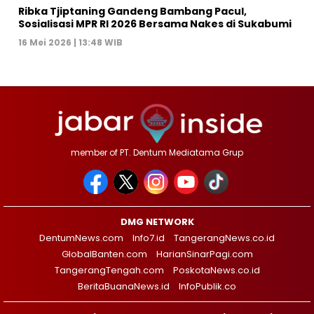
Ribka Tjiptaning Gandeng Bambang Pacul,
Sosialisasi MPR RI 2026 Bersama Nakes di Sukabumi
16 Mei 2026 | 13:48 WIB
member of PT. Dentum Mediatama Grup
DMG NETWORK
DentumNews.com
Info7.id
TangerangNews.co.id
GlobalBanten.com
HarianSinarPagi.com
TangerangTengah.com
PoskotaNews.co.id
BeritaBuanaNews.id
InfoPublik.co