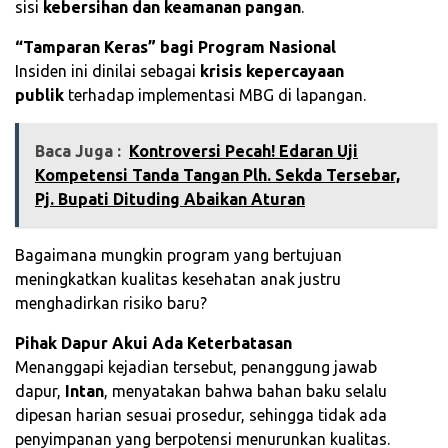
sisi
kebersihan dan keamanan pangan
.
“Tamparan Keras” bagi Program Nasional
Insiden ini dinilai sebagai
krisis kepercayaan
publik
terhadap implementasi MBG di lapangan.
Baca Juga :
Kontroversi Pecah! Edaran Uji
Kompetensi Tanda Tangan Plh. Sekda Tersebar,
Pj. Bupati Dituding Abaikan Aturan
Bagaimana mungkin program yang bertujuan
meningkatkan kualitas kesehatan anak justru
menghadirkan risiko baru?
Pihak Dapur Akui Ada Keterbatasan
Menanggapi kejadian tersebut, penanggung jawab
dapur,
Intan
, menyatakan bahwa bahan baku selalu
dipesan harian sesuai prosedur, sehingga tidak ada
penyimpanan yang berpotensi menurunkan kualitas.