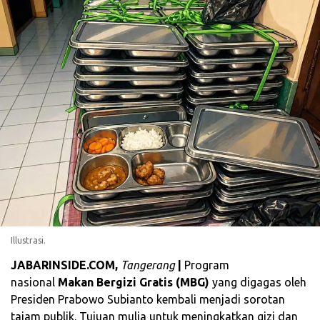
Illustrasi.
JABARINSIDE.COM,
Tangerang
|
Program
nasional
Makan Bergizi Gratis (MBG)
yang digagas oleh
Presiden Prabowo Subianto kembali menjadi sorotan
tajam publik. Tujuan mulia untuk meningkatkan gizi dan