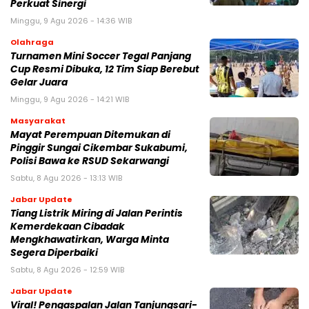
Perkuat Sinergi
Minggu, 9 Agu 2026 - 14:36 WIB
Olahraga
Turnamen Mini Soccer Tegal Panjang
Cup Resmi Dibuka, 12 Tim Siap Berebut
Gelar Juara
Minggu, 9 Agu 2026 - 14:21 WIB
Masyarakat
‎Mayat Perempuan Ditemukan di
Pinggir Sungai Cikembar Sukabumi,
Polisi Bawa ke RSUD Sekarwangi‎
Sabtu, 8 Agu 2026 - 13:13 WIB
Jabar Update
Tiang Listrik Miring di Jalan Perintis
Kemerdekaan Cibadak
Mengkhawatirkan, Warga Minta
Segera Diperbaiki
Sabtu, 8 Agu 2026 - 12:59 WIB
Jabar Update
Viral! Pengaspalan Jalan Tanjungsari-