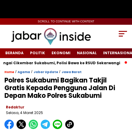
SCROLL TO CONTINUE WITH CONTENT
BERANDA
POLITIK
EKONOMI
NASIONAL
INTERNASIONA
 Cikembar Sukabumi, Polisi Bawa ke RSUD Sekarwangi‎
Tiang
/
/
/
Home
Agama
Jabar Update
Jawa Barat
Polres Sukabumi Bagikan Takjil
Gratis Kepada Pengguna Jalan Di
Depan Mako Polres Sukabumi
Redaktur
Selasa, 4 Maret 2025