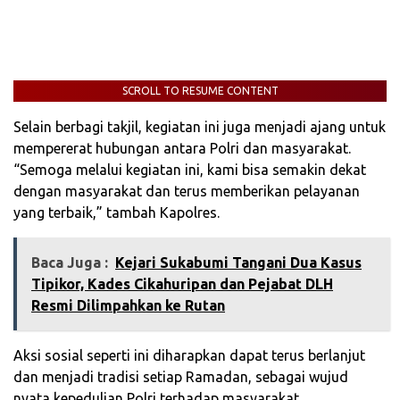
SCROLL TO RESUME CONTENT
Selain berbagi takjil, kegiatan ini juga menjadi ajang untuk
mempererat hubungan antara Polri dan masyarakat.
“Semoga melalui kegiatan ini, kami bisa semakin dekat
dengan masyarakat dan terus memberikan pelayanan
yang terbaik,” tambah Kapolres.
Baca Juga :
Kejari Sukabumi Tangani Dua Kasus
Tipikor, Kades Cikahuripan dan Pejabat DLH
Resmi Dilimpahkan ke Rutan
Aksi sosial seperti ini diharapkan dapat terus berlanjut
dan menjadi tradisi setiap Ramadan, sebagai wujud
nyata kepedulian Polri terhadap masyarakat.