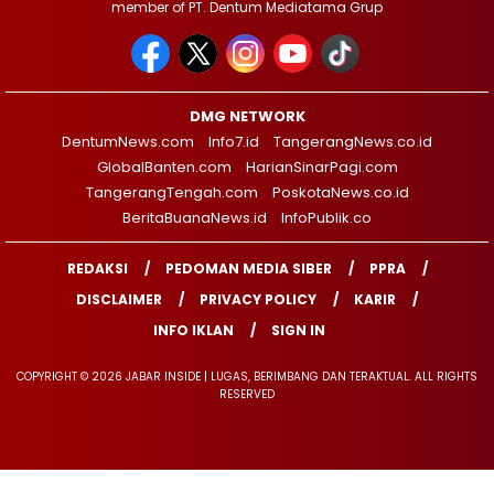
member of PT. Dentum Mediatama Grup
DMG NETWORK
DentumNews.com
Info7.id
TangerangNews.co.id
GlobalBanten.com
HarianSinarPagi.com
TangerangTengah.com
PoskotaNews.co.id
BeritaBuanaNews.id
InfoPublik.co
REDAKSI
PEDOMAN MEDIA SIBER
PPRA
DISCLAIMER
PRIVACY POLICY
KARIR
INFO IKLAN
SIGN IN
COPYRIGHT © 2026 JABAR INSIDE | LUGAS, BERIMBANG DAN TERAKTUAL. ALL RIGHTS
RESERVED