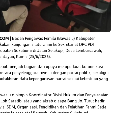
.COM
| Badan Pengawas Pemilu (Bawaslu) Kabupaten
ukan kunjungan silaturahmi ke Sekretariat DPC PDI
upaten Sukabumi di Jalan Selakopi, Desa Lembursawah,
ntayan, Kamis (25/6/2026).
ebut menjadi bagian dari upaya memperkuat komunikasi
antara penyelenggara pemilu dengan partai politik, sekaligus
akhiran data kepengurusan partai sesuai ketentuan yang
aslu dipimpin Koordinator Divisi Hukum dan Penyelesaian
lloh Saratibi atau yang akrab disapa Bang Jo. Turut hadir
visi SDM, Organisasi, Pendidikan dan Pelatihan Fahmi Setia
serta jajaran staf Bawaslu Kabupaten Sukabumi.