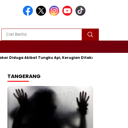
 Akibat Tungku Api, Kerugian Ditaksir Rp25 Juta
Polres S
TANGERANG