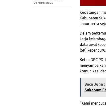
Vertikal 2025
Kedatangan mer
Kabupaten Suk
Janur serta sej
Dalam pertemu
kerja kelembag
data awal kepe
(SK) kepenguru
Ketua DPC PDI 
menyampaikan a
komunikasi deng
Baca Juga :
Sukabumi"K
“Kami menguca