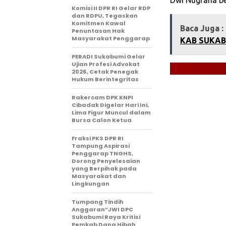
Komisi II DPR RI Gelar RDP
dan RDPU, Tegaskan
Komitmen Kawal
Baca Juga :
Penuntasan Hak
Masyarakat Penggarap
KAB SUKAB
‎PERADI Sukabumi Gelar
Ujian Profesi Advokat
2026, Cetak Penegak
Hukum Berintegritas
‎Rakercam DPK KNPI
Cibadak Digelar Hari Ini,
Lima Figur Muncul dalam
Bursa Calon Ketua
‎Fraksi PKS DPR RI
Tampung Aspirasi
Penggarap TNGHS,
Dorong Penyelesaian
yang Berpihak pada
Masyarakat dan
Lingkungan‎
Tumpang Tindih
Anggaran”JWI DPC
Sukabumi Raya Kritisi
Pemkab Dana Hibah