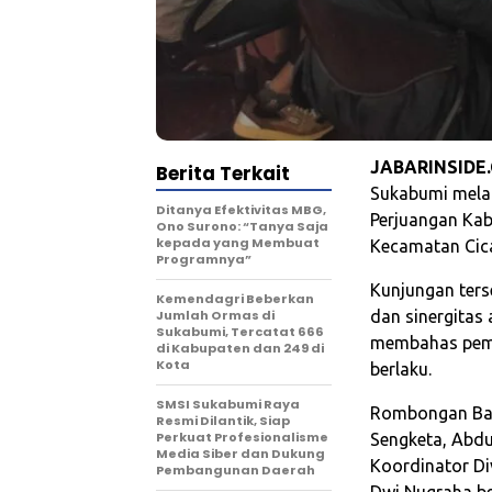
JABARINSIDE
Berita Terkait
Sukabumi melak
‎Ditanya Efektivitas MBG,
Perjuangan Kab
Ono Surono: “Tanya Saja
kepada yang Membuat
Kecamatan Cica
Programnya”‎
Kunjungan ters
Kemendagri Beberkan
Jumlah Ormas di
dan sinergitas 
Sukabumi, Tercatat 666
membahas pemut
di Kabupaten dan 249 di
Kota
berlaku.
‎SMSI Sukabumi Raya
Rombongan Baw
Resmi Dilantik, Siap
Perkuat Profesionalisme
Sengketa, Abdu
Media Siber dan Dukung
Koordinator Di
Pembangunan Daerah‎
Dwi Nugraha be