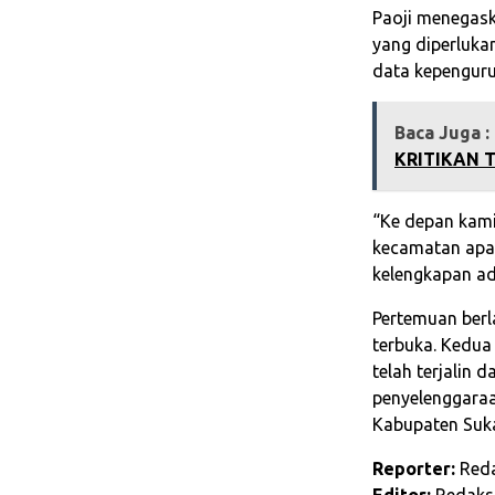
Paoji menegas
yang diperluka
data kepenguru
Baca Juga :
KRITIKAN 
“Ke depan kami
kecamatan apab
kelengkapan ad
Pertemuan berl
terbuka. Kedua
telah terjalin 
penyelenggaraa
Kabupaten Suk
Reporter:
Reda