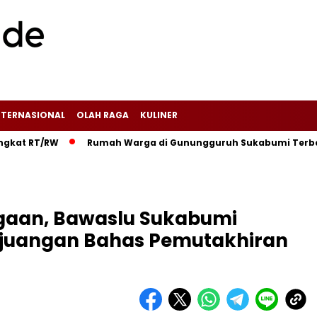
NTERNASIONAL
OLAH RAGA
KULINER
RW‎
‎Rumah Warga di Gunungguruh Sukabumi Terbakar Diduga
agaan, Bawaslu Sukabumi
rjuangan Bahas Pemutakhiran