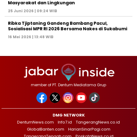
Masyarakat dan Lingkungan‎
25 Juni 2026 | 09:24 WIB
Ribka Tjiptaning Gandeng Bambang Pacul,
Sosialisasi MPR RI 2026 Bersama Nakes di Sukabumi
16 Mei 2026 | 13:48 WIB
member of PT. Dentum Mediatama Grup
DMG NETWORK
DentumNews.com
Info7.id
TangerangNews.co.id
GlobalBanten.com
HarianSinarPagi.com
TangerangTengah.com
PoskotaNews.co.id