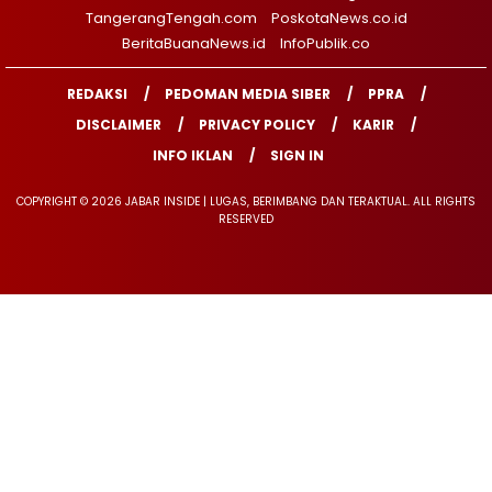
TangerangTengah.com
PoskotaNews.co.id
BeritaBuanaNews.id
InfoPublik.co
REDAKSI
PEDOMAN MEDIA SIBER
PPRA
DISCLAIMER
PRIVACY POLICY
KARIR
INFO IKLAN
SIGN IN
COPYRIGHT © 2026 JABAR INSIDE | LUGAS, BERIMBANG DAN TERAKTUAL. ALL RIGHTS
RESERVED