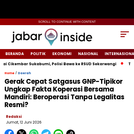
SCROLL TO CONTINUE WITH CONTENT
BERANDA
POLITIK
EKONOMI
NASIONAL
INTERNASIONA
ikembar Sukabumi, Polisi Bawa ke RSUD Sekarwangi‎
Tiang Li
/
Home
Daerah
Gerak Cepat Satgasus GNP-Tipikor
Ungkap Fakta Koperasi Bersama
Mandiri: Beroperasi Tanpa Legalitas
Resmi?
Redaksi
Jumat, 12 Juni 2026