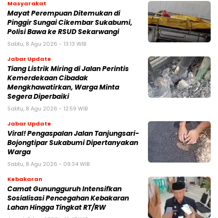
Masyarakat
‎Mayat Perempuan Ditemukan di
Pinggir Sungai Cikembar Sukabumi,
Polisi Bawa ke RSUD Sekarwangi‎
Sabtu, 8 Agu 2026 - 13:13 WIB
Jabar Update
Tiang Listrik Miring di Jalan Perintis
Kemerdekaan Cibadak
Mengkhawatirkan, Warga Minta
Segera Diperbaiki
Sabtu, 8 Agu 2026 - 12:59 WIB
Jabar Update
Viral! Pengaspalan Jalan Tanjungsari-
Bojongtipar Sukabumi Dipertanyakan
Warga
Sabtu, 8 Agu 2026 - 09:34 WIB
Kebakaran
‎‎Camat Gunungguruh Intensifkan
Sosialisasi Pencegahan Kebakaran
Lahan Hingga Tingkat RT/RW‎