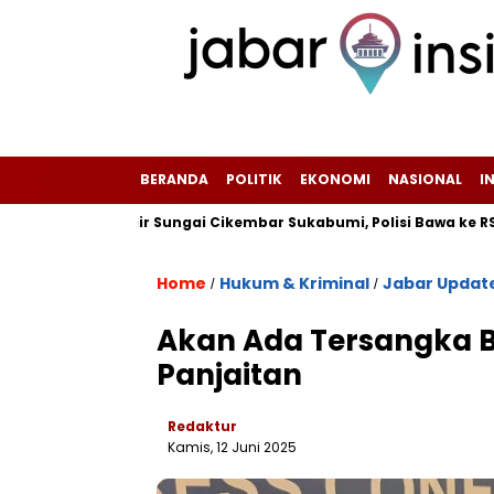
BERANDA
POLITIK
EKONOMI
NASIONAL
I
n di Pinggir Sungai Cikembar Sukabumi, Polisi Bawa ke RSUD Sek
Home
Hukum & Kriminal
Jabar Updat
/
/
Akan Ada Tersangka Ba
Panjaitan
Redaktur
Kamis, 12 Juni 2025