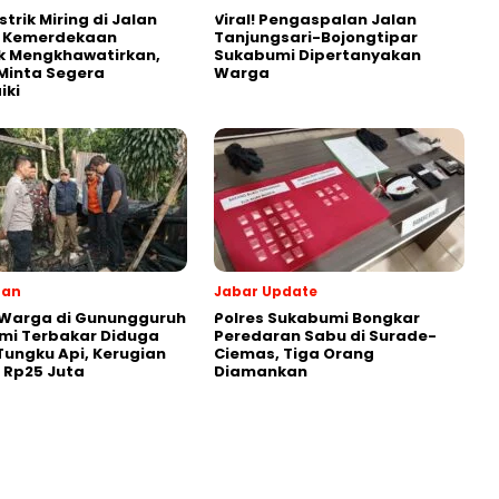
strik Miring di Jalan
Viral! Pengaspalan Jalan
s Kemerdekaan
Tanjungsari-Bojongtipar
k Mengkhawatirkan,
Sukabumi Dipertanyakan
Minta Segera
Warga
iki
ran
Jabar Update
 Warga di Gunungguruh
Polres Sukabumi Bongkar
mi Terbakar Diduga
Peredaran Sabu di Surade-
Tungku Api, Kerugian
Ciemas, Tiga Orang
r Rp25 Juta
Diamankan