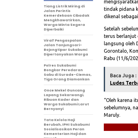
mengisyaratka
Tiang Listrik Miring di
tindak pidana 
Jalan Perintis
Kemerdekaan Cibadak
dikenal sebagai
Mengkhawatirkan,
Warga Minta Segera
Setelah sebelu
Diperbaiki
terus berlanju
Viral! Pengaspalan
langsung oleh 
Jalan Tanjungsari-
Bojongtipar Sukabumi
Gorontalo, Kom
Dipertanyakan Warga
Rabu (11/6/202
Polres Sukabumi
Bongkar Peredaran
Sabu di Surade-Ciemas,
Baca Juga :
Tiga Orang Diamankan
Ludes Terba
Once Mekel Guncang
Lapang Sekarwangi,
Ribuan Kader dan
“Oleh karena it
Warga Sukabumi Larut
sebelumnya, na
Bernyanyi
Maruly.
Tata Kelola Haji
Berubah, IPHI Sukabumi
Sosialisasikan Peran
Kementerian Haji dan