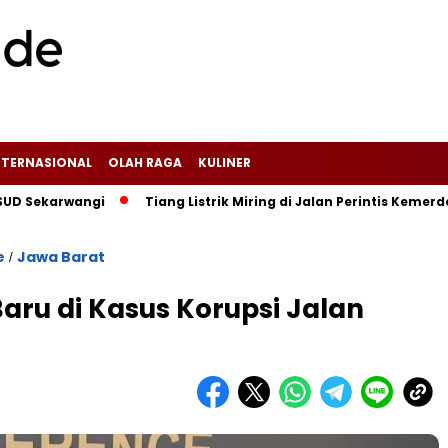
NTERNASIONAL
OLAH RAGA
KULINER
arwangi‎
Tiang Listrik Miring di Jalan Perintis Kemerdekaa
e
Jawa Barat
/
ru di Kasus Korupsi Jalan