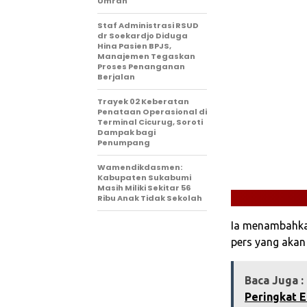
Umrah
Staf Administrasi RSUD
dr Soekardjo Diduga
Hina Pasien BPJS,
Manajemen Tegaskan
Proses Penanganan
Berjalan
‎Trayek 02 Keberatan
Penataan Operasional di
Terminal Cicurug, Soroti
Dampak bagi
Penumpang
Wamendikdasmen:
Kabupaten Sukabumi
Masih Miliki Sekitar 56
Ribu Anak Tidak Sekolah
Ia menambahka
pers yang akan
Baca Juga :
Peringkat 