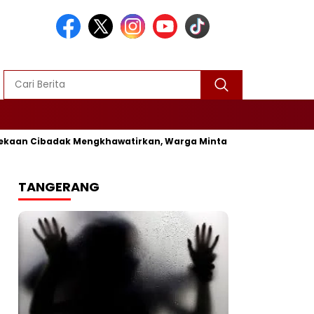
n Cibadak Mengkhawatirkan, Warga Minta Segera Diperbaiki
V
TANGERANG