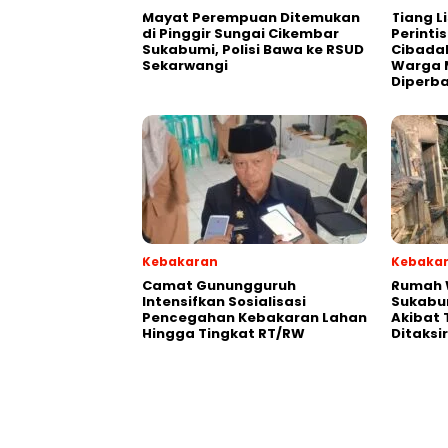
‎Mayat Perempuan Ditemukan
Tiang Li
di Pinggir Sungai Cikembar
Perinti
Sukabumi, Polisi Bawa ke RSUD
Cibada
Sekarwangi‎
Warga 
Diperba
Kebakaran
Kebaka
‎‎Camat Gunungguruh
‎Rumah
Intensifkan Sosialisasi
Sukabu
Pencegahan Kebakaran Lahan
Akibat 
Hingga Tingkat RT/RW‎
Ditaksi