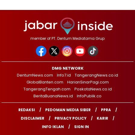
member of PT. Dentum Mediatama Grup
DMG NETWORK
DentumNews.com
Info7.id
TangerangNews.co.id
GlobalBanten.com
HarianSinarPagi.com
TangerangTengah.com
PoskotaNews.co.id
BeritaBuanaNews.id
InfoPublik.co
REDAKSI
PEDOMAN MEDIA SIBER
PPRA
DISCLAIMER
PRIVACY POLICY
KARIR
INFO IKLAN
SIGN IN