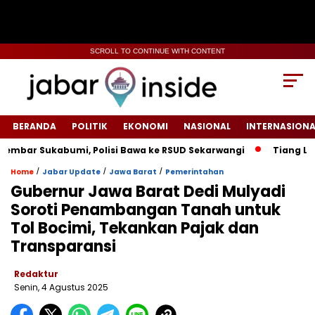
SCROLL TO CONTINUE WITH CONTENT
BERANDA
POLITIK
EKONOMI
NASIONAL
INTERNASIONA
 Sukabumi, Polisi Bawa ke RSUD Sekarwangi‎
Tiang Listrik 
/
/
/
Home
Jabar Update
Jawa Barat
Pemerintahan
‎Gubernur Jawa Barat Dedi Mulyadi
Soroti Penambangan Tanah untuk
Tol Bocimi, Tekankan Pajak dan
Transparansi
Redaktur
Senin, 4 Agustus 2025