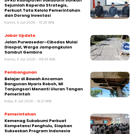
DPRD Kabupaten Sukabumi Sahkan
Sejumlah Raperda Strategis,
Perkuat Tata Kelola Pemerintahan
dan Dorong Investasi
Kamis, 9 Juli 2026 - 10:25 WIB
Jabar Update
Jalan Purwasedar–Cibodas Mulai
Diaspal, Warga Jampangkulon
Sambut Gembira
Kamis, 9 Juli 2026 - 08:39 WIB
Pembangunan
‎Belajar di Bawah Ancaman
Bangunan Nyaris Roboh, MI
Tanjungsari Menanti Uluran Tangan
Pemerintah‎
Rabu, 8 Juli 2026 - 16:21 WIB
Pemerintahan
‎Kemenag Sukabumi Perkuat
Kompetensi Penghulu, Siapkan
Sukseskan Program Indonesia