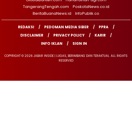
TangerangTengah.com
PoskotaNews.co.id
BeritaBuanaNews.id
InfoPublik.co
REDAKSI
PEDOMAN MEDIA SIBER
PPRA
DISCLAIMER
PRIVACY POLICY
KARIR
INFO IKLAN
SIGN IN
COPYRIGHT © 2026 JABAR INSIDE | LUGAS, BERIMBANG DAN TERAKTUAL. ALL RIGHTS
RESERVED