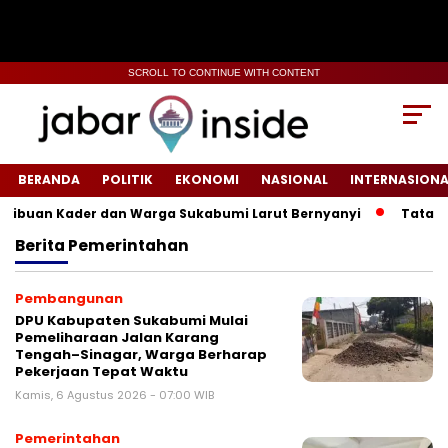
SCROLL TO CONTINUE WITH CONTENT
BERANDA
POLITIK
EKONOMI
NASIONAL
INTERNASIONA
uan Kader dan Warga Sukabumi Larut Bernyanyi
Tata Kelola
Berita
Pemerintahan
Pembangunan
‎DPU Kabupaten Sukabumi Mulai
Pemeliharaan Jalan Karang
Tengah–Sinagar, Warga Berharap
Pekerjaan Tepat Waktu
Kamis, 6 Agustus 2026 - 07:00 WIB
Pemerintahan