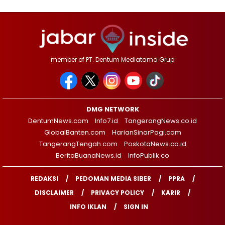
member of PT. Dentum Mediatama Grup
DMG NETWORK
DentumNews.com
Info7.id
TangerangNews.co.id
GlobalBanten.com
HarianSinarPagi.com
TangerangTengah.com
PoskotaNews.co.id
BeritaBuanaNews.id
InfoPublik.co
REDAKSI
PEDOMAN MEDIA SIBER
PPRA
DISCLAIMER
PRIVACY POLICY
KARIR
INFO IKLAN
SIGN IN