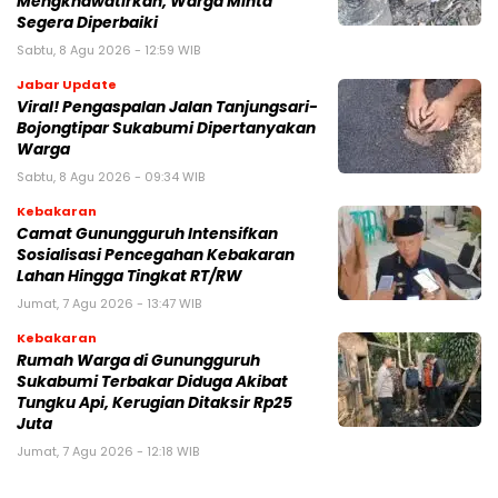
Mengkhawatirkan, Warga Minta
Segera Diperbaiki
Sabtu, 8 Agu 2026 - 12:59 WIB
Jabar Update
Viral! Pengaspalan Jalan Tanjungsari-
Bojongtipar Sukabumi Dipertanyakan
Warga
Sabtu, 8 Agu 2026 - 09:34 WIB
Kebakaran
‎‎Camat Gunungguruh Intensifkan
Sosialisasi Pencegahan Kebakaran
Lahan Hingga Tingkat RT/RW‎
Jumat, 7 Agu 2026 - 13:47 WIB
Kebakaran
‎Rumah Warga di Gunungguruh
Sukabumi Terbakar Diduga Akibat
Tungku Api, Kerugian Ditaksir Rp25
Juta
Jumat, 7 Agu 2026 - 12:18 WIB