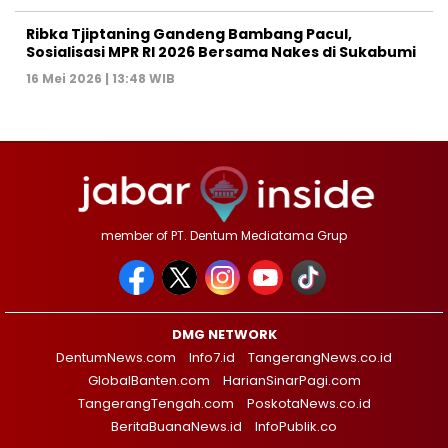
Ribka Tjiptaning Gandeng Bambang Pacul,
Sosialisasi MPR RI 2026 Bersama Nakes di Sukabumi
16 Mei 2026 | 13:48 WIB
member of PT. Dentum Mediatama Grup
DMG NETWORK
DentumNews.com
Info7.id
TangerangNews.co.id
GlobalBanten.com
HarianSinarPagi.com
TangerangTengah.com
PoskotaNews.co.id
BeritaBuanaNews.id
InfoPublik.co