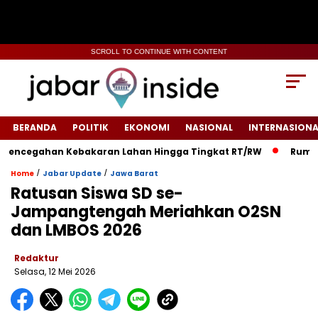
SCROLL TO CONTINUE WITH CONTENT
BERANDA
POLITIK
EKONOMI
NASIONAL
INTERNASIONA
cegahan Kebakaran Lahan Hingga Tingkat RT/RW‎
‎Rumah War
/
/
Home
Jabar Update
Jawa Barat
‎Ratusan Siswa SD se-
Jampangtengah Meriahkan O2SN
dan LMBOS 2026‎
Redaktur
Selasa, 12 Mei 2026