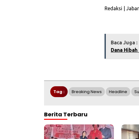
‎Redaksi | Jaba
Baca Juga :
Dana Hibah
Tag :
Breaking News
Headline
S
Berita Terbaru