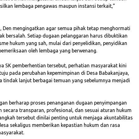
asilkan lembaga pengawas maupun instansi terkait,”
n, Den mengingatkan agar semua pihak tetap menghormati
ak bersalah. Setiap dugaan pelanggaran harus dibuktikan
sme hukum yang sah, mulai dari penyelidikan, penyidikan
pemeriksaan oleh lembaga yang berwenang.
nya SK pemberhentian tersebut, perhatian masyarakat kini
rtuju pada perubahan kepemimpinan di Desa Babakanjaya,
da tindak lanjut berbagai temuan yang sebelumnya menjadi
angan berharap proses penanganan dugaan penyimpangan
n secara transparan, profesional, dan sesuai aturan hukum
angkah tersebut dinilai penting untuk menjaga akuntabilitas
esa sekaligus memberikan kepastian hukum dan rasa
masyarakat.