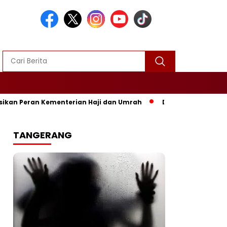
eran Kementerian Haji dan Umrah
‎DPU Kabupaten Sukabumi M
TANGERANG