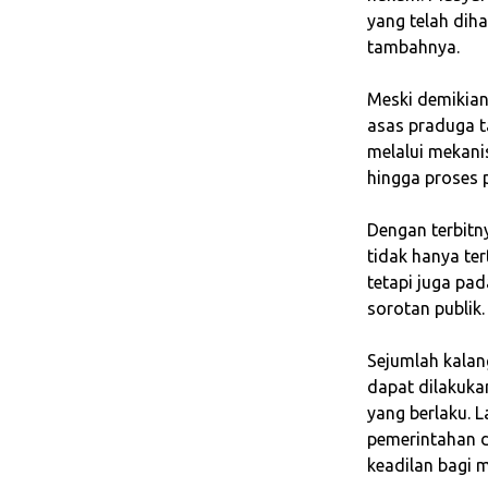
yang telah dih
tambahnya.
‎Meski demikia
asas praduga t
melalui mekani
hingga proses 
‎Dengan terbit
tidak hanya te
tetapi juga pa
sorotan publik.
‎Sejumlah kal
dapat dilakuka
yang berlaku. L
pemerintahan d
keadilan bagi 