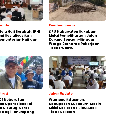
pdate
Pembangunan
lola Haji Berubah, IPHI
‎DPU Kabupaten Sukabumi
i Sosialisasikan
Mulai Pemeliharaan Jalan
ementerian Haji dan
Karang Tengah–Sinagar,
Warga Berharap Pekerjaan
Tepat Waktu
rasi
Jabar Update
 02 Keberatan
Wamendikdasmen:
n Operasional di
Kabupaten Sukabumi Masih
l Cicurug, Soroti
Miliki Sekitar 56 Ribu Anak
 bagi Penumpang
Tidak Sekolah