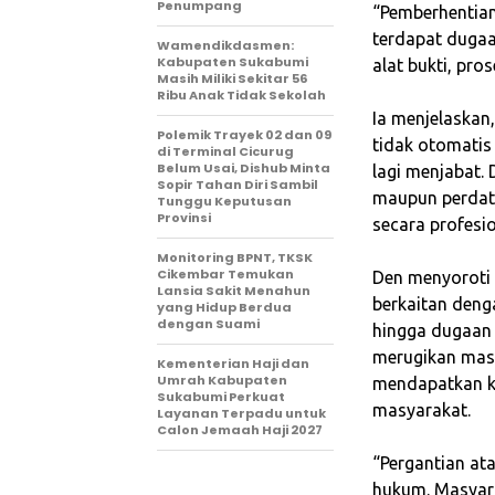
Penumpang
‎“Pemberhentia
terdapat dugaa
Wamendikdasmen:
Kabupaten Sukabumi
alat bukti, pro
Masih Miliki Sekitar 56
Ribu Anak Tidak Sekolah
‎Ia menjelaska
Polemik Trayek 02 dan 09
tidak otomatis
di Terminal Cicurug
Belum Usai, Dishub Minta
lagi menjabat
Sopir Tahan Diri Sambil
maupun perdata
Tunggu Keputusan
Provinsi
secara profesio
‎Monitoring BPNT, TKSK
Cikembar Temukan
‎Den menyoroti
Lansia Sakit Menahun
berkaitan deng
yang Hidup Berdua
dengan Suami
hingga dugaan 
merugikan masy
Kementerian Haji dan
Umrah Kabupaten
mendapatkan ke
Sukabumi Perkuat
masyarakat.
Layanan Terpadu untuk
Calon Jemaah Haji 2027
‎“Pergantian a
hukum. Masyara