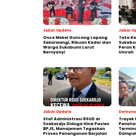
Jabar Update
Jabar U
Once Mekel Guncang Lapang
Tata Ke
Sekarwangi, Ribuan Kader dan
Sukabum
Warga Sukabumi Larut
Peran K
Bernyanyi
Umrah
Jabar Update
Demonst
Staf Administrasi RSUD dr
‎Trayek
Soekardjo Diduga Hina Pasien
Penataa
BPJS, Manajemen Tegaskan
Termina
Proses Penanganan Berjalan
Dampak