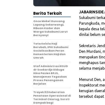
JABARINSIDE
Berita Terkait
Sukabumi terka
Once Mekel Guncang
Parungkuda, men
Lapang Sekarwangi,
Ribuan Kader dan
kepala desa te
Warga Sukabumi Larut
dinilai belum s
Bernyanyi
Tata Kelola Haji
‎Sekretaris Je
Berubah, IPHI Sukabumi
Sosialisasikan Peran
Den Murdani, 
Kementerian Haji dan
merupakan tind
Umrah
menghapus tan
Staf Administrasi RSUD
selama menjab
dr Soekardjo Diduga
Hina Pasien BPJS,
Manajemen Tegaskan
‎Menurut Den, a
Proses Penanganan
Berjalan
Inspektorat me
kerugian daera
‎Trayek 02 Keberatan
Penataan Operasional di
tersebut dapat
Terminal Cicurug, Soroti
Dampak bagi