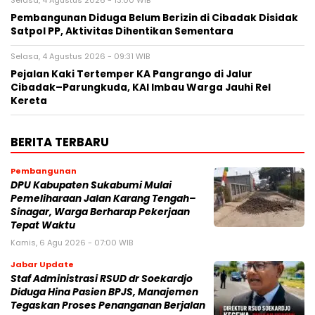
‎Pembangunan Diduga Belum Berizin di Cibadak Disidak
Satpol PP, Aktivitas Dihentikan Sementara‎
Selasa, 4 Agustus 2026 - 09:31 WIB
Pejalan Kaki Tertemper KA Pangrango di Jalur
Cibadak–Parungkuda, KAI Imbau Warga Jauhi Rel
Kereta
BERITA TERBARU
Pembangunan
‎DPU Kabupaten Sukabumi Mulai
Pemeliharaan Jalan Karang Tengah–
Sinagar, Warga Berharap Pekerjaan
Tepat Waktu
Kamis, 6 Agu 2026 - 07:00 WIB
Jabar Update
Staf Administrasi RSUD dr Soekardjo
Diduga Hina Pasien BPJS, Manajemen
Tegaskan Proses Penanganan Berjalan