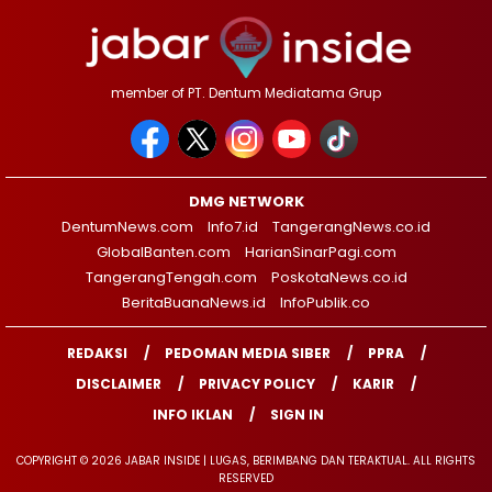
member of PT. Dentum Mediatama Grup
DMG NETWORK
DentumNews.com
Info7.id
TangerangNews.co.id
GlobalBanten.com
HarianSinarPagi.com
TangerangTengah.com
PoskotaNews.co.id
BeritaBuanaNews.id
InfoPublik.co
REDAKSI
PEDOMAN MEDIA SIBER
PPRA
DISCLAIMER
PRIVACY POLICY
KARIR
INFO IKLAN
SIGN IN
COPYRIGHT © 2026 JABAR INSIDE | LUGAS, BERIMBANG DAN TERAKTUAL. ALL RIGHTS
RESERVED