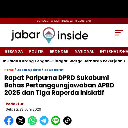
SCROLL TO CONTINUE WITH CONTENT
BERANDA
POLITIK
EKONOMI
NASIONAL
INTERNASIONA
alan Karang Tengah–Sinagar, Warga Berharap Pekerjaan Tepat 
/
/
Home
Jabar Update
Jawa Barat
‎Rapat Paripurna DPRD Sukabumi
Bahas Pertanggungjawaban APBD
2025 dan Tiga Raperda Inisiatif‎
Redaktur
Selasa, 23 Juni 2026