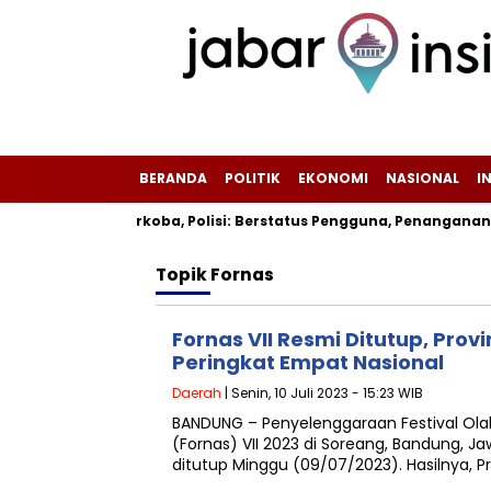
BERANDA
POLITIK
EKONOMI
NASIONAL
I
mi Positif Narkoba, Polisi: Berstatus Pengguna, Penanganan 
Topik
Fornas
Fornas VII Resmi Ditutup, Prov
Peringkat Empat Nasional
Daerah
| Senin, 10 Juli 2023 - 15:23 WIB
BANDUNG – Penyelenggaraan Festival Ola
(Fornas) VII 2023 di Soreang, Bandung, J
ditutup Minggu (09/07/2023). Hasilnya, P