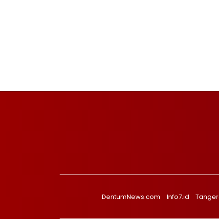
DentumNews.com
Info7.id
Tanger