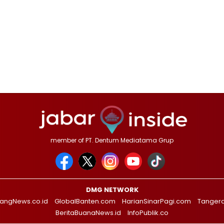
member of PT. Dentum Mediatama Grup
DMG NETWORK
angNews.co.id
GlobalBanten.com
HarianSinarPagi.com
Tanger
BeritaBuanaNews.id
InfoPublik.co