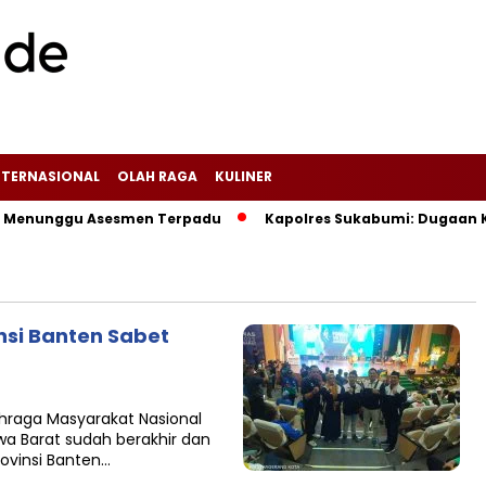
NTERNASIONAL
OLAH RAGA
KULINER
Menunggu Asesmen Terpadu
Kapolres Sukabumi: Dugaan Kasus
insi Banten Sabet
hraga Masyarakat Nasional
awa Barat sudah berakhir dan
rovinsi Banten…