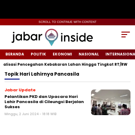
SCROLL TO CONTINUE WITH CONTENT
BERANDA
POLITIK
EKONOMI
NASIONAL
INTERNASIONA
alisasi Pencegahan Kebakaran Lahan Hingga Tingkat RT/RW‎
Topik
Hari Lahirnya Pancasila
Jabar Update
Pelantikan PKD dan Upacara Hari
Lahir Pancasila di Cileungsi Berjalan
Sukses
Minggu, 2 Juni 2024 - 18:18 WIB