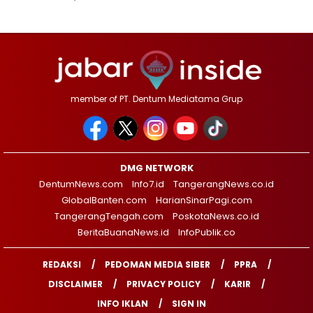
member of PT. Dentum Mediatama Grup
DMG NETWORK
DentumNews.com
Info7.id
TangerangNews.co.id
GlobalBanten.com
HarianSinarPagi.com
TangerangTengah.com
PoskotaNews.co.id
BeritaBuanaNews.id
InfoPublik.co
REDAKSI
PEDOMAN MEDIA SIBER
PPRA
DISCLAIMER
PRIVACY POLICY
KARIR
INFO IKLAN
SIGN IN