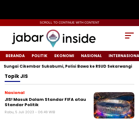
SCROLL TO CONTINUE WITH CONTENT
BERANDA
POLITIK
EKONOMI
NASIONAL
INTERNASIONA
Sungai Cikembar Sukabumi, Polisi Bawa ke RSUD Sekarwangi‎
Topik
JIS
Nasional
JIS! Masuk Dalam Standar FIFA atau
Standar Politik
Rabu, 5 Juli 2023 - 06:49 WIB