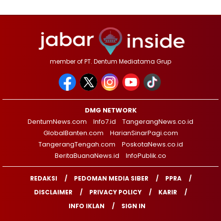
member of PT. Dentum Mediatama Grup
DMG NETWORK
DentumNews.com
Info7.id
TangerangNews.co.id
GlobalBanten.com
HarianSinarPagi.com
TangerangTengah.com
PoskotaNews.co.id
BeritaBuanaNews.id
InfoPublik.co
REDAKSI
PEDOMAN MEDIA SIBER
PPRA
DISCLAIMER
PRIVACY POLICY
KARIR
INFO IKLAN
SIGN IN