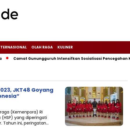
NTERNASIONAL
OLAH RAGA
KULINER
‎‎Camat Gunungguruh Intensifkan Sosialisasi Pencegahan Keb
023, JKT48 Goyang
onesia”
raga (Kemenpora) RI
HSP) yang diperingati
. Tahun ini, peringatan…