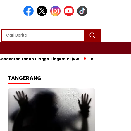
akaran Lahan Hingga Tingkat RT/RW‎
‎Rumah Warga di Gunung
TANGERANG