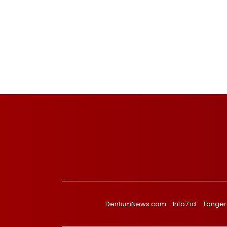
DentumNews.com
Info7.id
Tanger