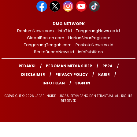
DMG NETWORK
DentumNews.com
Info7.id
TangerangNews.co.id
GlobalBanten.com
HarianSinarPagi.com
TangerangTengah.com
PoskotaNews.co.id
BeritaBuanaNews.id
InfoPublik.co
REDAKSI
PEDOMAN MEDIA SIBER
PPRA
DISCLAIMER
PRIVACY POLICY
KARIR
INFO IKLAN
SIGN IN
COPYRIGHT © 2026 JABAR INSIDE | LUGAS, BERIMBANG DAN TERAKTUAL. ALL RIGHTS
RESERVED