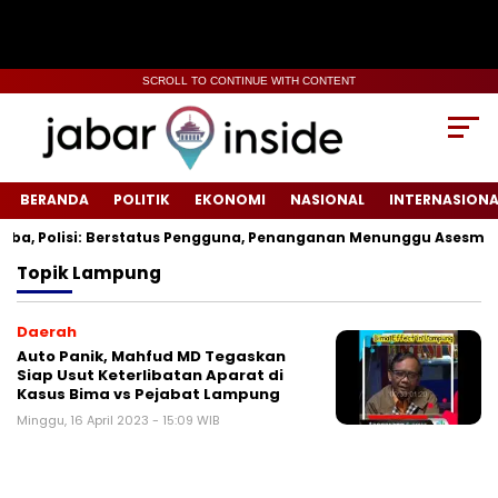
SCROLL TO CONTINUE WITH CONTENT
BERANDA
POLITIK
EKONOMI
NASIONAL
INTERNASIONA
a, Polisi: Berstatus Pengguna, Penanganan Menunggu Asesmen 
Topik
Lampung
Daerah
Auto Panik, Mahfud MD Tegaskan
Siap Usut Keterlibatan Aparat di
Kasus Bima vs Pejabat Lampung
Minggu, 16 April 2023 - 15:09 WIB