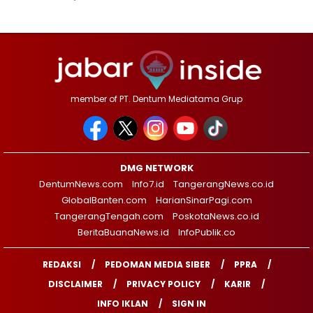
member of PT. Dentum Mediatama Grup
DMG NETWORK
DentumNews.com
Info7.id
TangerangNews.co.id
GlobalBanten.com
HarianSinarPagi.com
TangerangTengah.com
PoskotaNews.co.id
BeritaBuanaNews.id
InfoPublik.co
REDAKSI
PEDOMAN MEDIA SIBER
PPRA
DISCLAIMER
PRIVACY POLICY
KARIR
INFO IKLAN
SIGN IN