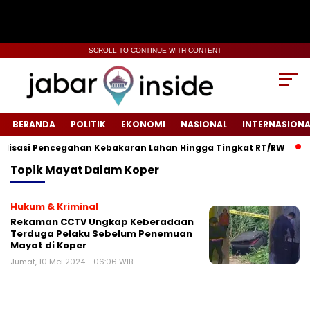
SCROLL TO CONTINUE WITH CONTENT
BERANDA
POLITIK
EKONOMI
NASIONAL
INTERNASIONA
isasi Pencegahan Kebakaran Lahan Hingga Tingkat RT/RW‎
‎R
Topik
Mayat Dalam Koper
Hukum & Kriminal
Rekaman CCTV Ungkap Keberadaan
Terduga Pelaku Sebelum Penemuan
Mayat di Koper
Jumat, 10 Mei 2024 - 06:06 WIB