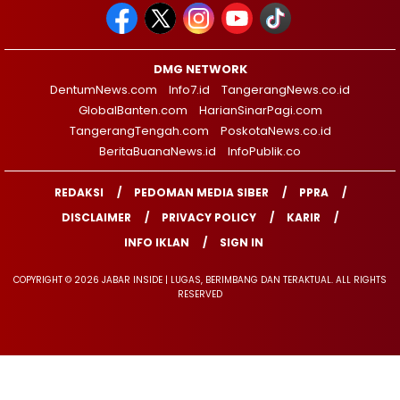
DMG NETWORK
DentumNews.com
Info7.id
TangerangNews.co.id
GlobalBanten.com
HarianSinarPagi.com
TangerangTengah.com
PoskotaNews.co.id
BeritaBuanaNews.id
InfoPublik.co
REDAKSI
PEDOMAN MEDIA SIBER
PPRA
DISCLAIMER
PRIVACY POLICY
KARIR
INFO IKLAN
SIGN IN
COPYRIGHT © 2026 JABAR INSIDE | LUGAS, BERIMBANG DAN TERAKTUAL. ALL RIGHTS
RESERVED