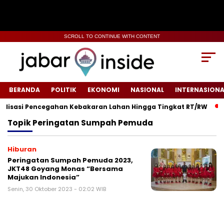
SCROLL TO CONTINUE WITH CONTENT
BERANDA
POLITIK
EKONOMI
NASIONAL
INTERNASIONA
lisasi Pencegahan Kebakaran Lahan Hingga Tingkat RT/RW‎
‎
Topik
Peringatan Sumpah Pemuda
Hiburan
Peringatan Sumpah Pemuda 2023,
JKT48 Goyang Monas “Bersama
Majukan Indonesia”
Senin, 30 Oktober 2023 - 02:02 WIB