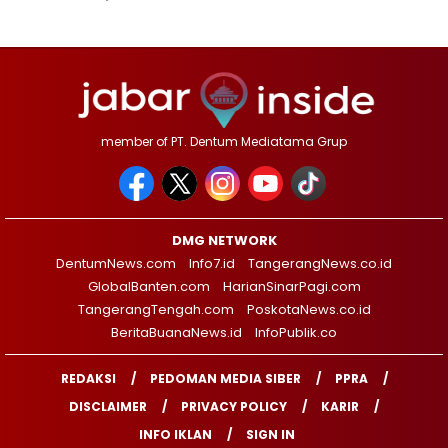
member of PT. Dentum Mediatama Grup
DMG NETWORK
DentumNews.com
Info7.id
TangerangNews.co.id
GlobalBanten.com
HarianSinarPagi.com
TangerangTengah.com
PoskotaNews.co.id
BeritaBuanaNews.id
InfoPublik.co
REDAKSI
PEDOMAN MEDIA SIBER
PPRA
DISCLAIMER
PRIVACY POLICY
KARIR
INFO IKLAN
SIGN IN