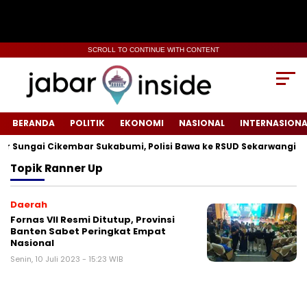
SCROLL TO CONTINUE WITH CONTENT
BERANDA
POLITIK
EKONOMI
NASIONAL
INTERNASIONA
Sungai Cikembar Sukabumi, Polisi Bawa ke RSUD Sekarwangi‎
Topik
Ranner Up
Daerah
Fornas VII Resmi Ditutup, Provinsi
Banten Sabet Peringkat Empat
Nasional
Senin, 10 Juli 2023 - 15:23 WIB