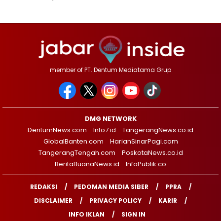
member of PT. Dentum Mediatama Grup
DMG NETWORK
DentumNews.com
Info7.id
TangerangNews.co.id
GlobalBanten.com
HarianSinarPagi.com
TangerangTengah.com
PoskotaNews.co.id
BeritaBuanaNews.id
InfoPublik.co
REDAKSI
PEDOMAN MEDIA SIBER
PPRA
DISCLAIMER
PRIVACY POLICY
KARIR
INFO IKLAN
SIGN IN