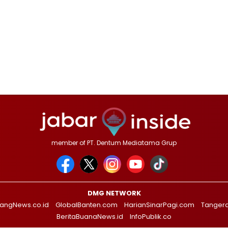
member of PT. Dentum Mediatama Grup
DMG NETWORK
angNews.co.id
GlobalBanten.com
HarianSinarPagi.com
Tanger
BeritaBuanaNews.id
InfoPublik.co