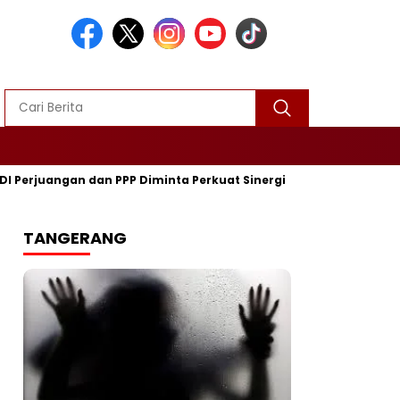
erjuangan dan PPP Diminta Perkuat Sinergi
Turnamen Mini So
TANGERANG