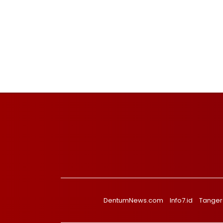
DentumNews.com
Info7.id
Tanger