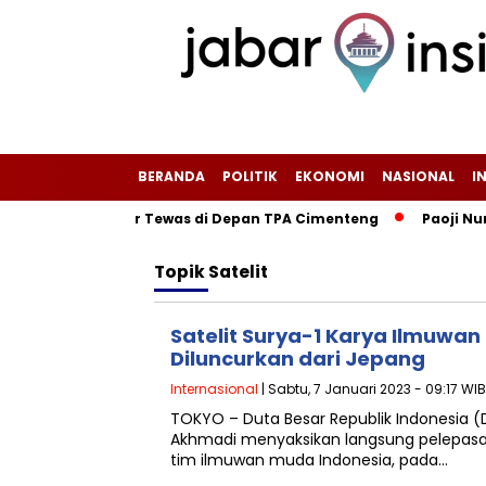
BERANDA
POLITIK
EKONOMI
NASIONAL
I
gendara Motor Tewas di Depan TPA Cimenteng
Paoji Nurjam
Topik
Satelit
Satelit Surya-1 Karya Ilmuwa
Diluncurkan dari Jepang
Internasional
| Sabtu, 7 Januari 2023 - 09:17 WIB
TOKYO – Duta Besar Republik Indonesia (
Akhmadi menyaksikan langsung pelepasan 
tim ilmuwan muda Indonesia, pada…