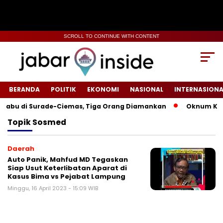
SCROLL TO CONTINUE WITH CONTENT
BERANDA
POLITIK
EKONOMI
NASIONAL
INTERNASIONA
abu di Surade-Ciemas, Tiga Orang Diamankan
Oknum Kades 
Topik
Sosmed
Daerah
Auto Panik, Mahfud MD Tegaskan
Siap Usut Keterlibatan Aparat di
Kasus Bima vs Pejabat Lampung
Minggu, 16 April 2023 - 15:09 WIB