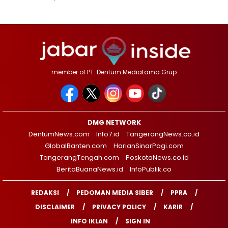
member of PT. Dentum Mediatama Grup
DMG NETWORK
DentumNews.com
Info7.id
TangerangNews.co.id
GlobalBanten.com
HarianSinarPagi.com
TangerangTengah.com
PoskotaNews.co.id
BeritaBuanaNews.id
InfoPublik.co
REDAKSI
PEDOMAN MEDIA SIBER
PPRA
DISCLAIMER
PRIVACY POLICY
KARIR
INFO IKLAN
SIGN IN