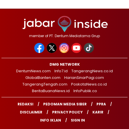
member of PT. Dentum Mediatama Grup
DMG NETWORK
DentumNews.com
Info7.id
TangerangNews.co.id
GlobalBanten.com
HarianSinarPagi.com
TangerangTengah.com
PoskotaNews.co.id
BeritaBuanaNews.id
InfoPublik.co
REDAKSI
PEDOMAN MEDIA SIBER
PPRA
DISCLAIMER
PRIVACY POLICY
KARIR
INFO IKLAN
SIGN IN