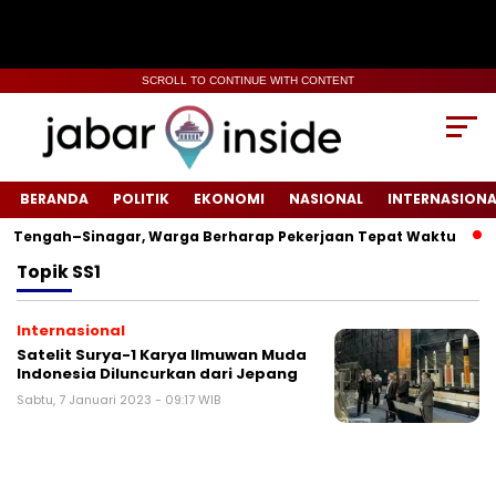
SCROLL TO CONTINUE WITH CONTENT
BERANDA
POLITIK
EKONOMI
NASIONAL
INTERNASIONA
 Tengah–Sinagar, Warga Berharap Pekerjaan Tepat Waktu
S
Topik
SS1
Internasional
Satelit Surya-1 Karya Ilmuwan Muda
Indonesia Diluncurkan dari Jepang
Sabtu, 7 Januari 2023 - 09:17 WIB