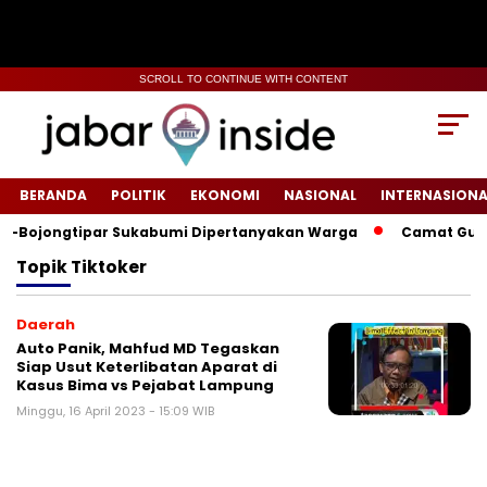
SCROLL TO CONTINUE WITH CONTENT
BERANDA
POLITIK
EKONOMI
NASIONAL
INTERNASIONA
i-Bojongtipar Sukabumi Dipertanyakan Warga
‎‎Camat Gunun
Topik
Tiktoker
Daerah
Auto Panik, Mahfud MD Tegaskan
Siap Usut Keterlibatan Aparat di
Kasus Bima vs Pejabat Lampung
Minggu, 16 April 2023 - 15:09 WIB