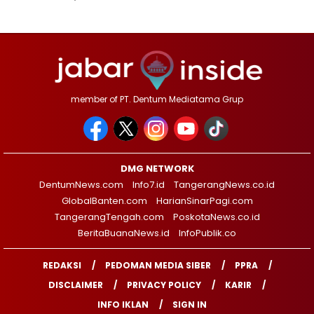
member of PT. Dentum Mediatama Grup
DMG NETWORK
DentumNews.com
Info7.id
TangerangNews.co.id
GlobalBanten.com
HarianSinarPagi.com
TangerangTengah.com
PoskotaNews.co.id
BeritaBuanaNews.id
InfoPublik.co
REDAKSI
PEDOMAN MEDIA SIBER
PPRA
DISCLAIMER
PRIVACY POLICY
KARIR
INFO IKLAN
SIGN IN