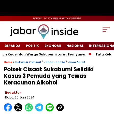
SCROLL TO CONTINUE WITH CONTENT
BERANDA
POLITIK
EKONOMI
NASIONAL
INTERNASIONA
er dan Warga Sukabumi Larut Bernyanyi
Tata Kelola Haji B
/
/
/
Home
Hukum & Kriminal
Jabar Update
Jawa Barat
Polsek Cisaat Sukabumi Selidiki
Kasus 3 Pemuda yang Tewas
Keracunan Alkohol
Redaktur
Rabu, 26 Juni 2024