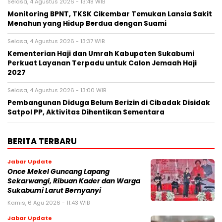
Selasa, 4 Agustus 2026 - 13:48 WIB
‎Monitoring BPNT, TKSK Cikembar Temukan Lansia Sakit
Menahun yang Hidup Berdua dengan Suami
Selasa, 4 Agustus 2026 - 13:37 WIB
Kementerian Haji dan Umrah Kabupaten Sukabumi
Perkuat Layanan Terpadu untuk Calon Jemaah Haji
2027
Selasa, 4 Agustus 2026 - 13:00 WIB
‎Pembangunan Diduga Belum Berizin di Cibadak Disidak
Satpol PP, Aktivitas Dihentikan Sementara‎
BERITA TERBARU
Jabar Update
Once Mekel Guncang Lapang
Sekarwangi, Ribuan Kader dan Warga
Sukabumi Larut Bernyanyi
Kamis, 6 Agu 2026 - 11:43 WIB
Jabar Update