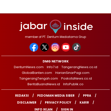
member of PT. Dentum Mediatama Grup
DMG NETWORK
DentumNews.com
Info7.id
TangerangNews.co.id
GlobalBanten.com
HarianSinarPagi.com
TangerangTengah.com
PoskotaNews.co.id
BeritaBuanaNews.id
InfoPublik.co
REDAKSI
PEDOMAN MEDIA SIBER
PPRA
DISCLAIMER
PRIVACY POLICY
KARIR
INFO IKLAN
SIGN IN