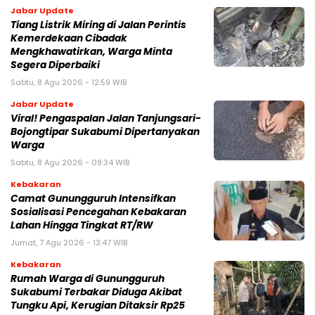
Jabar Update
Tiang Listrik Miring di Jalan Perintis
Kemerdekaan Cibadak
Mengkhawatirkan, Warga Minta
Segera Diperbaiki
Sabtu, 8 Agu 2026 - 12:59 WIB
Jabar Update
Viral! Pengaspalan Jalan Tanjungsari-
Bojongtipar Sukabumi Dipertanyakan
Warga
Sabtu, 8 Agu 2026 - 09:34 WIB
Kebakaran
‎‎Camat Gunungguruh Intensifkan
Sosialisasi Pencegahan Kebakaran
Lahan Hingga Tingkat RT/RW‎
Jumat, 7 Agu 2026 - 13:47 WIB
Kebakaran
‎Rumah Warga di Gunungguruh
Sukabumi Terbakar Diduga Akibat
Tungku Api, Kerugian Ditaksir Rp25