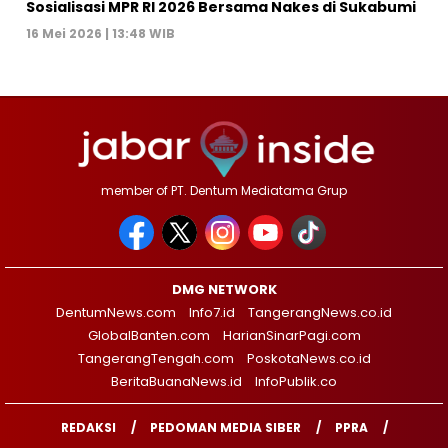
Sosialisasi MPR RI 2026 Bersama Nakes di Sukabumi
16 Mei 2026 | 13:48 WIB
member of PT. Dentum Mediatama Grup
DMG NETWORK
DentumNews.com
Info7.id
TangerangNews.co.id
GlobalBanten.com
HarianSinarPagi.com
TangerangTengah.com
PoskotaNews.co.id
BeritaBuanaNews.id
InfoPublik.co
REDAKSI
PEDOMAN MEDIA SIBER
PPRA