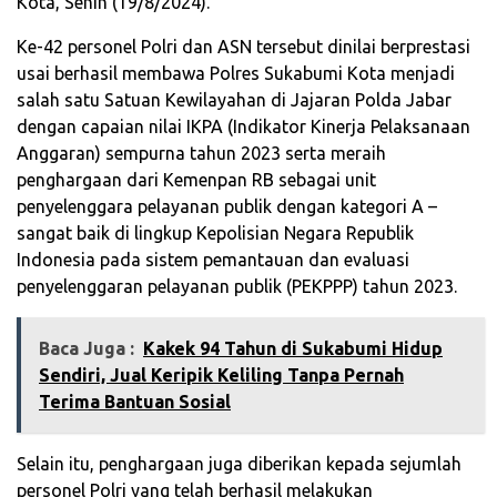
Kota, Senin (19/8/2024).
Ke-42 personel Polri dan ASN tersebut dinilai berprestasi
usai berhasil membawa Polres Sukabumi Kota menjadi
salah satu Satuan Kewilayahan di Jajaran Polda Jabar
dengan capaian nilai IKPA (Indikator Kinerja Pelaksanaan
Anggaran) sempurna tahun 2023 serta meraih
penghargaan dari Kemenpan RB sebagai unit
penyelenggara pelayanan publik dengan kategori A –
sangat baik di lingkup Kepolisian Negara Republik
Indonesia pada sistem pemantauan dan evaluasi
penyelenggaran pelayanan publik (PEKPPP) tahun 2023.
Baca Juga :
‎Kakek 94 Tahun di Sukabumi Hidup
Sendiri, Jual Keripik Keliling Tanpa Pernah
Terima Bantuan Sosial
Selain itu, penghargaan juga diberikan kepada sejumlah
personel Polri yang telah berhasil melakukan