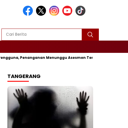
gguna, Penanganan Menunggu Asesmen Terpadu
Kapolres Suk
TANGERANG