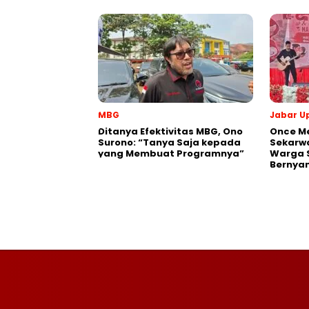
MBG
Jabar U
‎Ditanya Efektivitas MBG, Ono
Once M
Surono: “Tanya Saja kepada
Sekarwa
yang Membuat Programnya”‎
Warga 
Bernyan