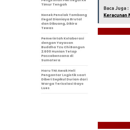
Pengiriman PMI Ilegal Ke
Timur Tengah
Baca Juga :
Nenek Penolak Tambang
Keracunan 
Ilegal Dianiaya Brutal
dan Dibuang, Dikira
Tewas
Pemerintah Kolaborasi
dengan Yayasan
Buddha Tzu Chi Bangun
2.600 Hunian Tetap
Pascabencana di
Sumatera
Haru TNI Awak Heli
Pengantar Logistik saat
Diberi Sepikul Durian dari
Warga Terisolasi Gayo
Lues