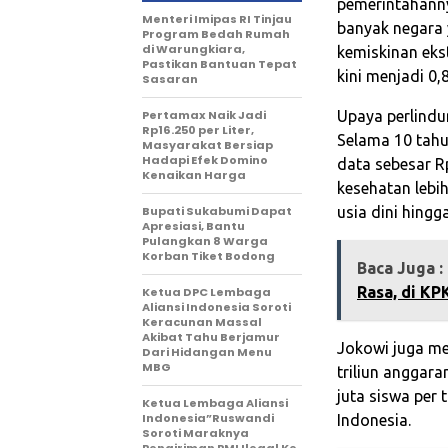
pemerintahannya
‎Menteri Imipas RI Tinjau
banyak negara 
Program Bedah Rumah
di Warungkiara,
kemiskinan eks
Pastikan Bantuan Tepat
kini menjadi 0,
Sasaran
‎Pertamax Naik Jadi
Upaya perlindu
Rp16.250 per Liter,
Selama 10 tahu
Masyarakat Bersiap
Hadapi Efek Domino
data sebesar R
Kenaikan Harga
kesehatan lebih
‎Bupati Sukabumi Dapat
usia dini hingga
Apresiasi, Bantu
Pulangkan 8 Warga
Korban Tiket Bodong‎
Baca Juga :
Rasa, di K
Ketua DPC Lembaga
Aliansi Indonesia Soroti
Keracunan Massal
Akibat Tahu Berjamur
Jokowi juga me
Dari Hidangan Menu
MBG
triliun anggara
juta siswa per
Ketua Lembaga Aliansi
Indonesia”Ruswandi
Indonesia.
Soroti Maraknya