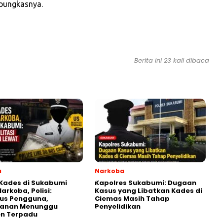
 pungkasnya.
Berita ini 23 kali dibaca
a
Narkoba
Kades di Sukabumi
Kapolres Sukabumi: Dugaan
Narkoba, Polisi:
Kasus yang Libatkan Kades di
tus Pengguna,
Ciemas Masih Tahap
anan Menunggu
Penyelidikan
n Terpadu