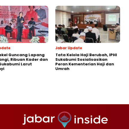
pdate
Jabar Update
ekel Guncang Lapang
Tata Kelola Haji Berubah, IPHI
ngi, Ribuan Kader dan
Sukabumi Sosialisasikan
Sukabumi Larut
Peran Kementerian Haji dan
yi
Umrah