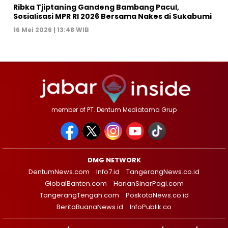
Ribka Tjiptaning Gandeng Bambang Pacul,
Sosialisasi MPR RI 2026 Bersama Nakes di Sukabumi
16 Mei 2026 | 13:48 WIB
member of PT. Dentum Mediatama Grup
DMG NETWORK
DentumNews.com
Info7.id
TangerangNews.co.id
GlobalBanten.com
HarianSinarPagi.com
TangerangTengah.com
PoskotaNews.co.id
BeritaBuanaNews.id
InfoPublik.co