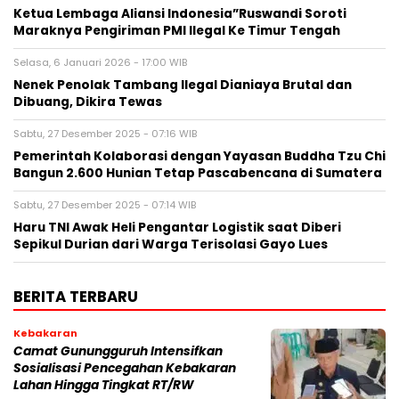
Ketua Lembaga Aliansi Indonesia”Ruswandi Soroti
Maraknya Pengiriman PMI Ilegal Ke Timur Tengah
Selasa, 6 Januari 2026 - 17:00 WIB
Nenek Penolak Tambang Ilegal Dianiaya Brutal dan
Dibuang, Dikira Tewas
Sabtu, 27 Desember 2025 - 07:16 WIB
Pemerintah Kolaborasi dengan Yayasan Buddha Tzu Chi
Bangun 2.600 Hunian Tetap Pascabencana di Sumatera
Sabtu, 27 Desember 2025 - 07:14 WIB
Haru TNI Awak Heli Pengantar Logistik saat Diberi
Sepikul Durian dari Warga Terisolasi Gayo Lues
BERITA TERBARU
Kebakaran
‎‎Camat Gunungguruh Intensifkan
Sosialisasi Pencegahan Kebakaran
Lahan Hingga Tingkat RT/RW‎