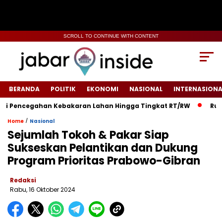
SCROLL TO CONTINUE WITH CONTENT
BERANDA
POLITIK
EKONOMI
NASIONAL
INTERNASIONA
Pencegahan Kebakaran Lahan Hingga Tingkat RT/RW‎
‎Rumah W
/
Home
Nasional
Sejumlah Tokoh & Pakar Siap
Sukseskan Pelantikan dan Dukung
Program Prioritas Prabowo-Gibran
Redaksi
Rabu, 16 Oktober 2024