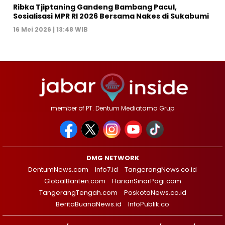
Ribka Tjiptaning Gandeng Bambang Pacul,
Sosialisasi MPR RI 2026 Bersama Nakes di Sukabumi
16 Mei 2026 | 13:48 WIB
member of PT. Dentum Mediatama Grup
DMG NETWORK
DentumNews.com
Info7.id
TangerangNews.co.id
GlobalBanten.com
HarianSinarPagi.com
TangerangTengah.com
PoskotaNews.co.id
BeritaBuanaNews.id
InfoPublik.co