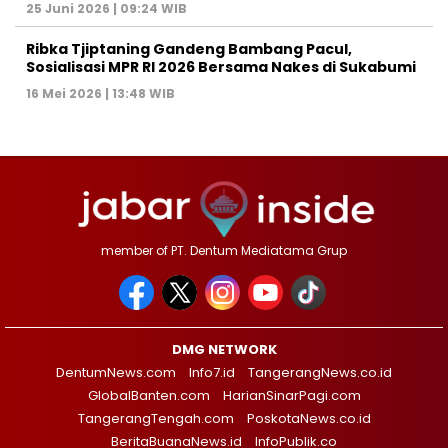
25 Juni 2026 | 09:24 WIB
Ribka Tjiptaning Gandeng Bambang Pacul,
Sosialisasi MPR RI 2026 Bersama Nakes di Sukabumi
16 Mei 2026 | 13:48 WIB
member of PT. Dentum Mediatama Grup
DMG NETWORK
DentumNews.com
Info7.id
TangerangNews.co.id
GlobalBanten.com
HarianSinarPagi.com
TangerangTengah.com
PoskotaNews.co.id
BeritaBuanaNews.id
InfoPublik.co