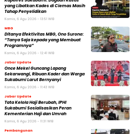
Kapolres Sukabumi: Dugaan Kasus
yang Libatkan Kades di Ciemas Masih
Tahap Penyelidikan
Kamis, 6 Agu 2026 - 13:51 WIB
MBG
‎Ditanya Efektivitas MBG, Ono Surono:
“Tanya Saja kepada yang Membuat
Programnya”‎
Kamis, 6 Agu 2026 - 12:41 WIB
Jabar Update
Once Mekel Guncang Lapang
Sekarwangi, Ribuan Kader dan Warga
Sukabumi Larut Bernyanyi
Kamis, 6 Agu 2026 - 11:43 WIB
Jabar Update
Tata Kelola Haji Berubah, IPHI
Sukabumi Sosialisasikan Peran
Kementerian Haji dan Umrah
Kamis, 6 Agu 2026 - 11:31 WIB
Pembangunan