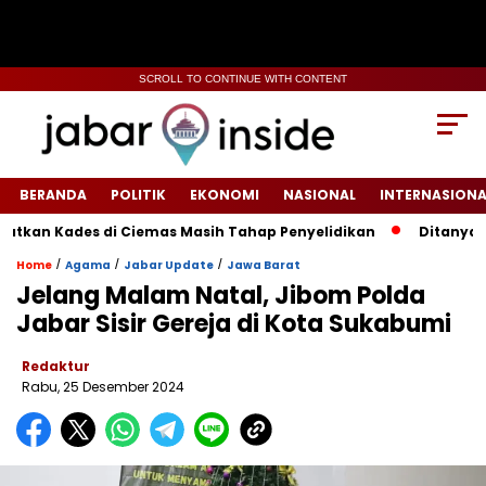
SCROLL TO CONTINUE WITH CONTENT
BERANDA
POLITIK
EKONOMI
NASIONAL
INTERNASIONA
 Kades di Ciemas Masih Tahap Penyelidikan
‎Ditanya Efekt
/
/
/
Home
Agama
Jabar Update
Jawa Barat
Jelang Malam Natal, Jibom Polda
Jabar Sisir Gereja di Kota Sukabumi
Redaktur
Rabu, 25 Desember 2024