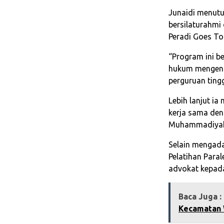
Junaidi menutu
bersilaturahmi
Peradi Goes T
“Program ini 
hukum mengenai
perguruan tingg
Lebih lanjut ia
kerja sama den
Muhammadiyah
Selain mengada
Pelatihan Paral
advokat kepad
Baca Juga :
Kecamatan 