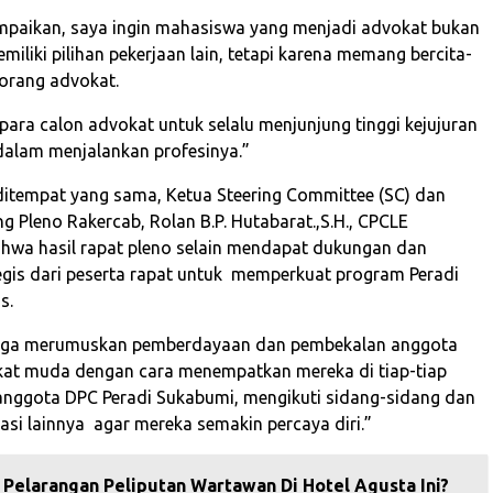
paikan, saya ingin mahasiswa yang menjadi advokat bukan
miliki pilihan pekerjaan lain, tetapi karena memang bercita-
eorang advokat.
para calon advokat untuk selalu menjunjung tinggi kejujuran
 dalam menjalankan profesinya.”
ditempat yang sama, Ketua Steering Committee (SC) dan
g Pleno Rakercab, Rolan B.P. Hutabarat.,S.H., CPCLE
hwa hasil rapat pleno selain mendapat dukungan dan
gis dari peserta rapat untuk memperkuat program Peradi
s.
juga merumuskan pemberdayaan dan pembekalan anggota
kat muda dengan cara menempatkan mereka di tiap-tiap
nggota DPC Peradi Sukabumi, mengikuti sidang-sidang dan
asi lainnya agar mereka semakin percaya diri.”
Pelarangan Peliputan Wartawan Di Hotel Agusta Ini?