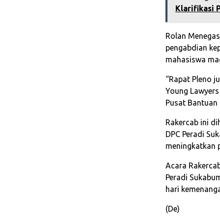
Klarifikasi
Rolan Menegas
pengabdian ke
mahasiswa maga
“Rapat Pleno 
Young Lawyers
Pusat Bantuan
Rakercab ini d
DPC Peradi Suk
meningkatkan p
Acara Rakercab
Peradi Sukabu
hari kemenang
(De)