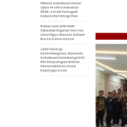
‎PERADI Sukabumi Gelar
Ujian Profesi Advokat
2026, Cetak Penegak
Hukum Berintegritas
‎Rakercam DPK KNPI
Cibadak Digelar Hari Ini,
Lima Figur Muncul dalam
Bursa Calon Ketua
Jalin Sinergi
Kelembagaan, Bawaslu
Sukabumi Sambangi DPC
PDI Perjuangan Bahas
Pemutakhiran Data
Kepengurusan