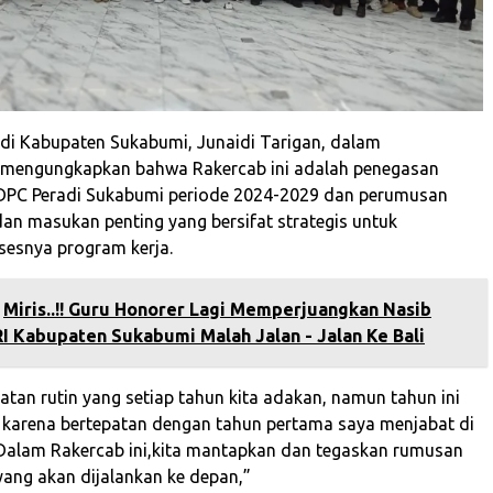
di Kabupaten Sukabumi, Junaidi Tarigan, dalam
 mengungkapkan bahwa Rakercab ini adalah penegasan
 DPC Peradi Sukabumi periode 2024-2029 dan perumusan
an masukan penting yang bersifat strategis untuk
esnya program kerja.
Miris..!! Guru Honorer Lagi Memperjuangkan Nasib
I Kabupaten Sukabumi Malah Jalan - Jalan Ke Bali
iatan rutin yang setiap tahun kita adakan, namun tahun ini
 karena bertepatan dengan tahun pertama saya menjabat di
Dalam Rakercab ini,kita mantapkan dan tegaskan rumusan
yang akan dijalankan ke depan,”