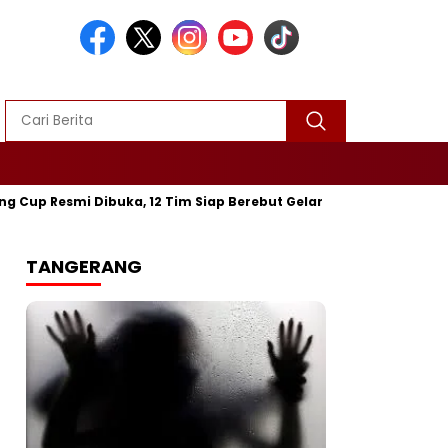
smi Dibuka, 12 Tim Siap Berebut Gelar Juara
‎Mayat Perempu
TANGERANG