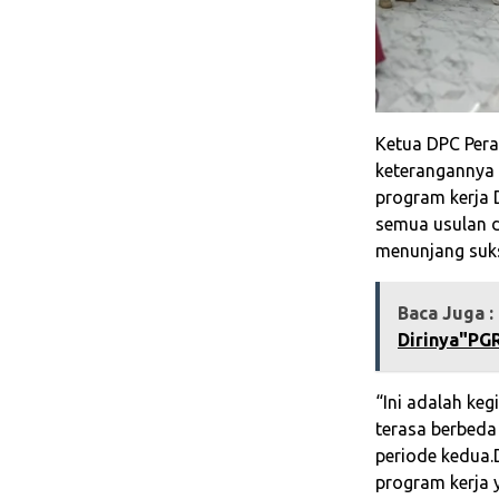
Ketua DPC Pera
keterangannya
program kerja
semua usulan d
menunjang suks
Baca Juga :
Dirinya"PGR
“Ini adalah keg
terasa berbeda
periode kedua.
program kerja 