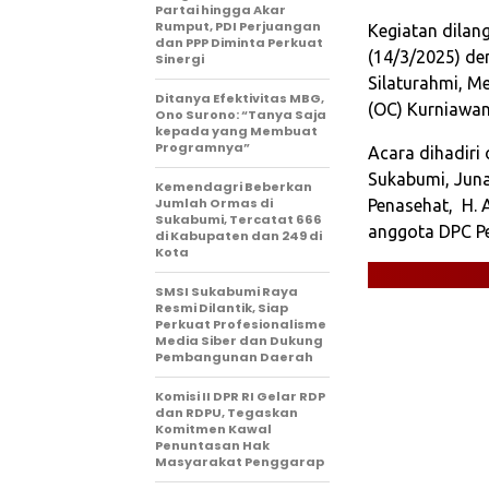
Partai hingga Akar
Rumput, PDI Perjuangan
Kegiatan dilan
dan PPP Diminta Perkuat
(14/3/2025) d
Sinergi
Silaturahmi, M
‎Ditanya Efektivitas MBG,
(OC) Kurniawan
Ono Surono: “Tanya Saja
kepada yang Membuat
Programnya”‎
Acara dihadiri
Sukabumi, Juna
Kemendagri Beberkan
Jumlah Ormas di
Penasehat, H. 
Sukabumi, Tercatat 666
anggota DPC Pe
di Kabupaten dan 249 di
Kota
‎SMSI Sukabumi Raya
Resmi Dilantik, Siap
Perkuat Profesionalisme
Media Siber dan Dukung
Pembangunan Daerah‎
Komisi II DPR RI Gelar RDP
dan RDPU, Tegaskan
Komitmen Kawal
Penuntasan Hak
Masyarakat Penggarap