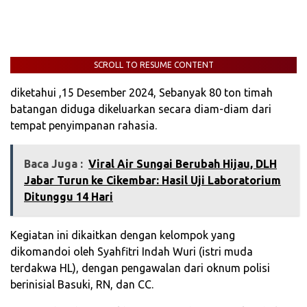
SCROLL TO RESUME CONTENT
diketahui ,15 Desember 2024, Sebanyak 80 ton timah
batangan diduga dikeluarkan secara diam-diam dari
tempat penyimpanan rahasia.
Baca Juga :
‎Viral Air Sungai Berubah Hijau, DLH
Jabar Turun ke Cikembar: Hasil Uji Laboratorium
Ditunggu 14 Hari
Kegiatan ini dikaitkan dengan kelompok yang
dikomandoi oleh Syahfitri Indah Wuri (istri muda
terdakwa HL), dengan pengawalan dari oknum polisi
berinisial Basuki, RN, dan CC.