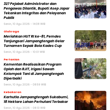
327 Pejabat Administrator dan
Pengawas Dilantik, Bupati Asep Japar
Tekankan Integritas dan Pelayanan
Publik
Senin, 10 Agu 2026 - 14:08 WIB
Olahraga
Meriahkan HUT RI ke-81, Pemdes
Tanjungsari Jampangtengah Gelar
Turnamen Sepak Bola Kades Cup
Senin, 10 Agu 2026 - 10:01 WIB
Pertanian
Kementan Realisasikan Program
Oplah dan RJIT, Irigasi Sawah
Kelompok Tani di Jampangtengah
Diperbaiki
Senin, 10 Agu 2026 - 08:59 WIB
Kebakaran
‎Karhutla Jampangtengah Sukabumi,
18 Hektare Lahan Perhutani Terbakar
Senin, 10 Agu 2026 - 08:13 WIB