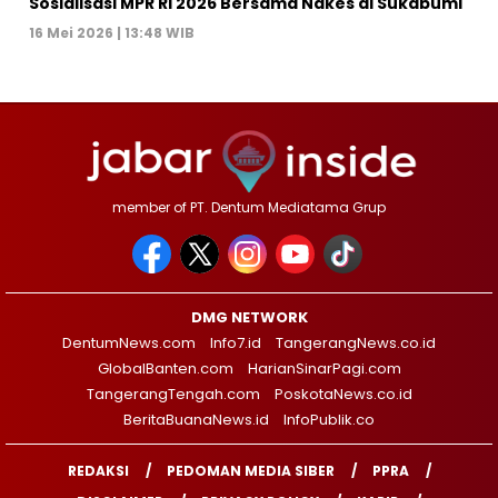
Sosialisasi MPR RI 2026 Bersama Nakes di Sukabumi
16 Mei 2026 | 13:48 WIB
member of PT. Dentum Mediatama Grup
DMG NETWORK
DentumNews.com
Info7.id
TangerangNews.co.id
GlobalBanten.com
HarianSinarPagi.com
TangerangTengah.com
PoskotaNews.co.id
BeritaBuanaNews.id
InfoPublik.co
REDAKSI
PEDOMAN MEDIA SIBER
PPRA