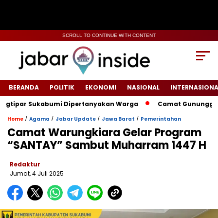
SCROLL TO CONTINUE WITH CONTENT
BERANDA
POLITIK
EKONOMI
NASIONAL
INTERNASIONA
tipar Sukabumi Dipertanyakan Warga
‎‎Camat Gunungguruh I
/
/
/
/
Home
Agama
Jabar Update
Jawa Barat
Pemerintahan
‎Camat Warungkiara Gelar Program
“SANTAY” Sambut Muharram 1447 H‎
Redaktur
Jumat, 4 Juli 2025