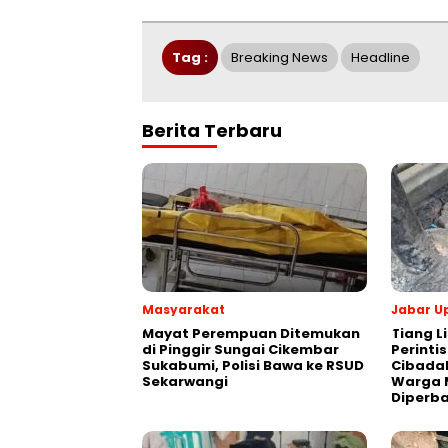
Tag :
Breaking News
Headline
Berita Terbaru
Masyarakat
Jabar U
‎Mayat Perempuan Ditemukan
Tiang Li
di Pinggir Sungai Cikembar
Perinti
Sukabumi, Polisi Bawa ke RSUD
Cibada
Sekarwangi‎
Warga 
Diperba