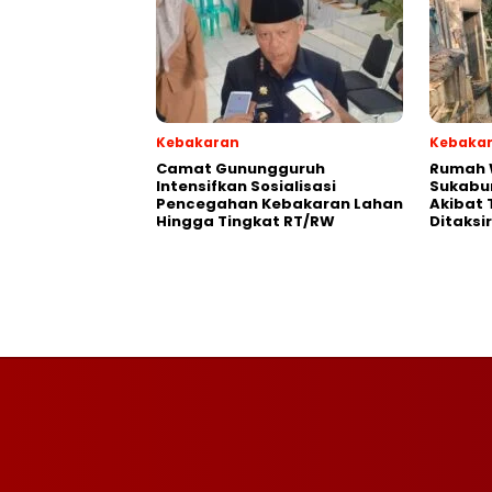
Kebakaran
Kebaka
‎‎Camat Gunungguruh
‎Rumah
Intensifkan Sosialisasi
Sukabu
Pencegahan Kebakaran Lahan
Akibat 
Hingga Tingkat RT/RW‎
Ditaksi