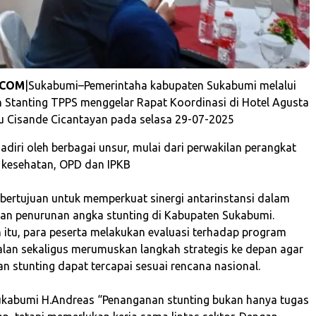
.COM
|‎Sukabumi–Pemerintaha kabupaten Sukabumi melalui
 Stanting TPPS menggelar Rapat Koordinasi di Hotel Agusta
lu Cisande Cicantayan pada selasa 29-07-2025
ihadiri oleh berbagai unsur, mulai dari perwakilan perangkat
 kesehatan, OPD dan IPKB
t bertujuan untuk memperkuat sinergi antarinstansi dalam
an penurunan angka stunting di Kabupaten Sukabumi.
 itu, para peserta melakukan evaluasi terhadap program
jalan sekaligus merumuskan langkah strategis ke depan agar
n stunting dapat tercapai sesuai rencana nasional.
Sukabumi H.Andreas “Penanganan stunting bukan hanya tugas