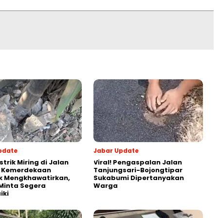
pdate
Jabar Update
strik Miring di Jalan
Viral! Pengaspalan Jalan
s Kemerdekaan
Tanjungsari-Bojongtipar
k Mengkhawatirkan,
Sukabumi Dipertanyakan
Minta Segera
Warga
iki