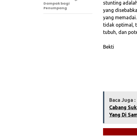
stunting adal
Dampak bagi
Penumpang
yang disebabkan
yang memadai. 
tidak optimal,
tubuh, dan pot
‎Bekti
Baca Juga :
Cabang Suka
Yang Di Sa