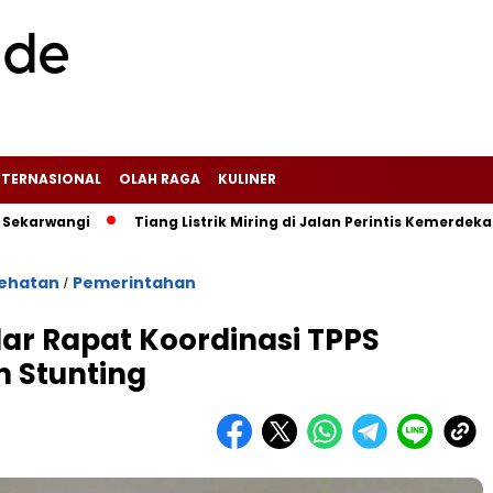
NTERNASIONAL
OLAH RAGA
KULINER
ngi‎
Tiang Listrik Miring di Jalan Perintis Kemerdekaan Ci
ehatan
Pemerintahan
/
r Rapat Koordinasi TPPS
 Stunting‎