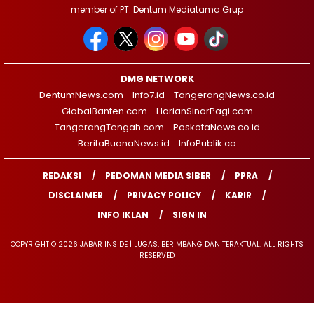
member of PT. Dentum Mediatama Grup
DMG NETWORK
DentumNews.com
Info7.id
TangerangNews.co.id
GlobalBanten.com
HarianSinarPagi.com
TangerangTengah.com
PoskotaNews.co.id
BeritaBuanaNews.id
InfoPublik.co
REDAKSI
PEDOMAN MEDIA SIBER
PPRA
DISCLAIMER
PRIVACY POLICY
KARIR
INFO IKLAN
SIGN IN
COPYRIGHT © 2026 JABAR INSIDE | LUGAS, BERIMBANG DAN TERAKTUAL. ALL RIGHTS
RESERVED