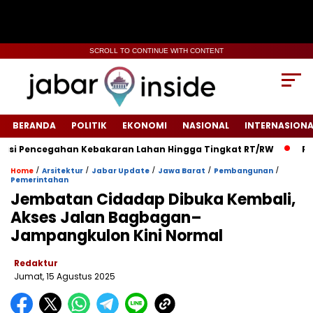
SCROLL TO CONTINUE WITH CONTENT
BERANDA
POLITIK
EKONOMI
NASIONAL
INTERNASIONA
i Pencegahan Kebakaran Lahan Hingga Tingkat RT/RW‎
‎Ruma
/
/
/
/
/
Home
Arsitektur
Jabar Update
Jawa Barat
Pembangunan
Pemerintahan
‎Jembatan Cidadap Dibuka Kembali,
Akses Jalan Bagbagan–
Jampangkulon Kini Normal
Redaktur
Jumat, 15 Agustus 2025