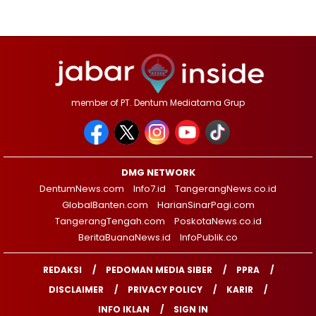
member of PT. Dentum Mediatama Grup
DMG NETWORK
DentumNews.com
Info7.id
TangerangNews.co.id
GlobalBanten.com
HarianSinarPagi.com
TangerangTengah.com
PoskotaNews.co.id
BeritaBuanaNews.id
InfoPublik.co
REDAKSI
PEDOMAN MEDIA SIBER
PPRA
DISCLAIMER
PRIVACY POLICY
KARIR
INFO IKLAN
SIGN IN