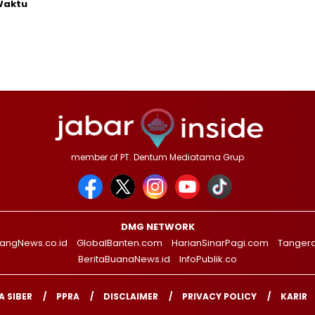
Waktu
member of PT. Dentum Mediatama Grup
DMG NETWORK
angNews.co.id
GlobalBanten.com
HarianSinarPagi.com
Tanger
BeritaBuanaNews.id
InfoPublik.co
 SIBER
PPRA
DISCLAIMER
PRIVACY POLICY
KARIR