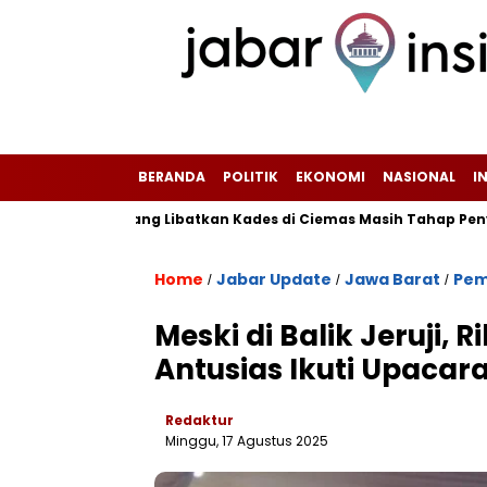
BERANDA
POLITIK
EKONOMI
NASIONAL
I
n Kasus yang Libatkan Kades di Ciemas Masih Tahap Penyelidik
Home
Jabar Update
Jawa Barat
Pem
/
/
/
‎Meski di Balik Jeruji
Antusias Ikuti Upacara 
Redaktur
Minggu, 17 Agustus 2025