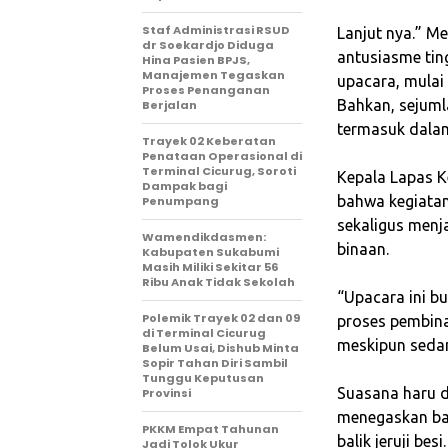
Staf Administrasi RSUD
Lanjut nya.” ‎M
dr Soekardjo Diduga
antusiasme tin
Hina Pasien BPJS,
Manajemen Tegaskan
upacara, mulai
Proses Penanganan
Bahkan, sejuml
Berjalan
termasuk dala
‎Trayek 02 Keberatan
Penataan Operasional di
Terminal Cicurug, Soroti
‎Kepala Lapas 
Dampak bagi
bahwa kegiatan
Penumpang
sekaligus menj
Wamendikdasmen:
binaan.
Kabupaten Sukabumi
Masih Miliki Sekitar 56
Ribu Anak Tidak Sekolah
‎“Upacara ini b
Polemik Trayek 02 dan 09
proses pembina
di Terminal Cicurug
meskipun sedan
Belum Usai, Dishub Minta
Sopir Tahan Diri Sambil
Tunggu Keputusan
‎Suasana haru 
Provinsi
menegaskan bah
PKKM Empat Tahunan
balik jeruji besi.
Jadi Tolok Ukur