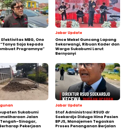
Jabar Update
a Efektivitas MBG, Ono
Once Mekel Guncang Lapang
 “Tanya Saja kepada
Sekarwangi, Ribuan Kader dan
embuat Programnya”‎
Warga Sukabumi Larut
Bernyanyi
gunan
Jabar Update
abupaten Sukabumi
Staf Administrasi RSUD dr
emeliharaan Jalan
Soekardjo Diduga Hina Pasien
 Tengah–Sinagar,
BPJS, Manajemen Tegaskan
Berharap Pekerjaan
Proses Penanganan Berjalan