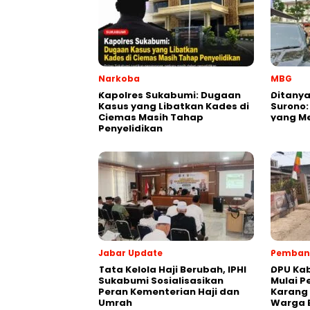
Narkoba
MBG
Kapolres Sukabumi: Dugaan
‎Ditany
Kasus yang Libatkan Kades di
Surono:
Ciemas Masih Tahap
yang M
Penyelidikan
Jabar Update
Pemban
Tata Kelola Haji Berubah, IPHI
‎DPU K
Sukabumi Sosialisasikan
Mulai P
Peran Kementerian Haji dan
Karang
Umrah
Warga 