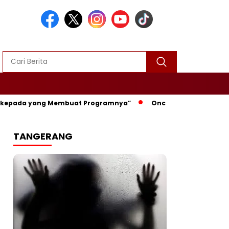
ada yang Membuat Programnya”‎
Once Mekel Guncang Lapang 
TANGERANG