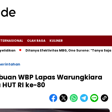
NTERNASIONAL
OLAH RAGA
KULINER
an
‎Ditanya Efektivitas MBG, Ono Surono: “Tanya Saja kep
erintahan
, Ribuan WBP Lapas Warungkiara
HUT RI ke-80‎‎