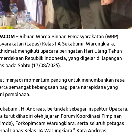
W.COM
– Ribuan Warga Binaan Pemasyarakatan (WBP)
arakatan (Lapas) Kelas IIA Sukabumi, Warungkiara,
hidmat mengikuti upacara peringatan Hari Ulang Tahun
merdekaan Republik Indonesia, yang digelar di lapangan
as pada Sabtu (17/08/2025).
ebut menjadi momentum penting untuk menumbuhkan rasa
erta semangat kebangsaan bagi para narapidana yang
ni pembinaan.
Sukabumi, H. Andreas, bertindak sebagai Inspektur Upacara.
ga turut dihadiri oleh jajaran Forum Koordinasi Pimpinan
imda), Forkopimcam Warungkiara, serta seluruh petugas
ernal Lapas Kelas IIA Warungkiara.” Kata Andreas