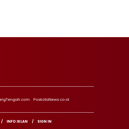
angTengah.com
PoskotaNews.co.id
INFO IKLAN
SIGN IN