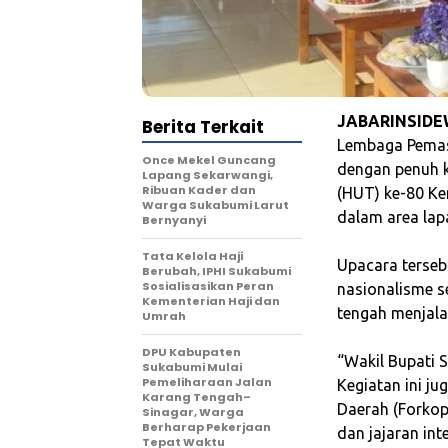
JABARINSIDE
Berita Terkait
Lembaga Pemasy
Once Mekel Guncang
dengan penuh k
Lapang Sekarwangi,
Ribuan Kader dan
(HUT) ke-80 Ke
Warga Sukabumi Larut
dalam area lap
Bernyanyi
Tata Kelola Haji
‎Upacara ters
Berubah, IPHI Sukabumi
Sosialisasikan Peran
nasionalisme s
Kementerian Haji dan
tengah menjala
Umrah
‎DPU Kabupaten
“‎Wakil Bupati 
Sukabumi Mulai
Pemeliharaan Jalan
Kegiatan ini ju
Karang Tengah–
Daerah (Forkop
Sinagar, Warga
Berharap Pekerjaan
dan jajaran int
Tepat Waktu