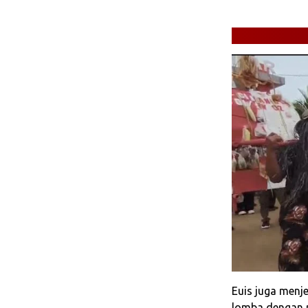
Euis juga menj
lomba dengan p