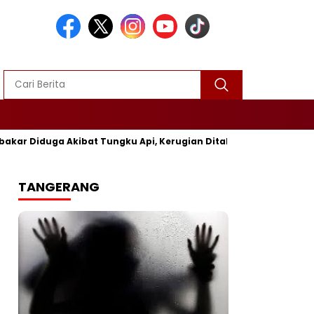
a Akibat Tungku Api, Kerugian Ditaksir Rp25 Juta
Polres 
TANGERANG