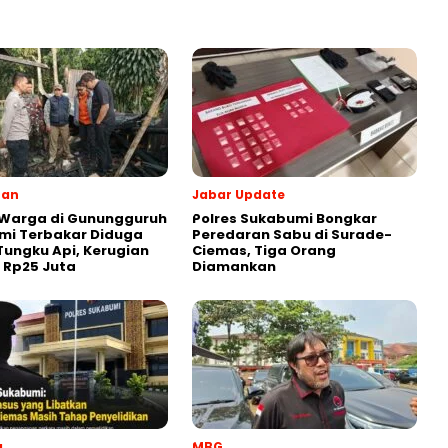
ran
Jabar Update
 Warga di Gunungguruh
Polres Sukabumi Bongkar
mi Terbakar Diduga
Peredaran Sabu di Surade-
Tungku Api, Kerugian
Ciemas, Tiga Orang
r Rp25 Juta
Diamankan
a
MBG