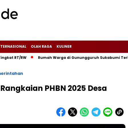
NTERNASIONAL
OLAH RAGA
KULINER
/RW‎
‎Rumah Warga di Gunungguruh Sukabumi Terbakar Didug
erintahan
 Rangkaian PHBN 2025 Desa