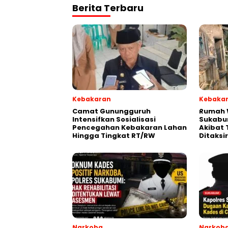
Berita Terbaru
Kebakaran
Kebaka
‎‎Camat Gunungguruh
‎Rumah
Intensifkan Sosialisasi
Sukabu
Pencegahan Kebakaran Lahan
Akibat 
Hingga Tingkat RT/RW‎
Ditaksi
Narkoba
Narkob