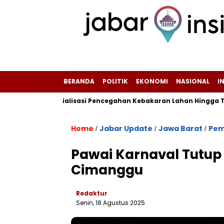
BERANDA
POLITIK
EKONOMI
NASIONAL
I
fkan Sosialisasi Pencegahan Kebakaran Lahan Hingga Tingkat RT
Home
Jabar Update
Jawa Barat
Pem
/
/
/
Pawai Karnaval Tutup
Cimanggu
Redaktur
Senin, 18 Agustus 2025