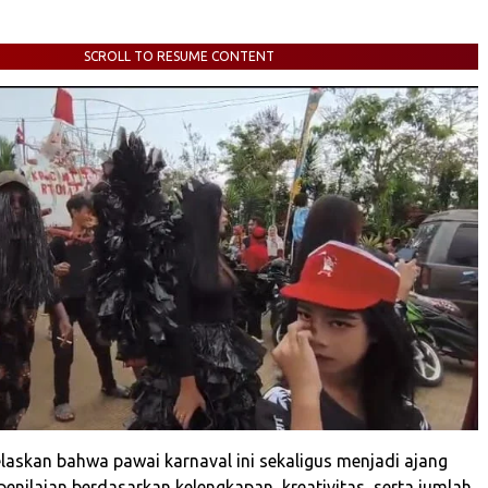
SCROLL TO RESUME CONTENT
elaskan bahwa pawai karnaval ini sekaligus menjadi ajang
enilaian berdasarkan kelengkapan, kreativitas, serta jumlah