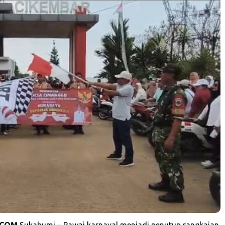
.COM
Sukabumi – Pawai karnaval menjadi penutup rangkaian