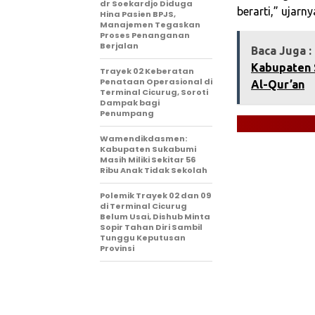
dr Soekardjo Diduga
berarti,” ujarny
Hina Pasien BPJS,
Manajemen Tegaskan
Proses Penanganan
Berjalan
Baca Juga :
Kabupaten 
‎Trayek 02 Keberatan
Penataan Operasional di
Al-Qur’an
Terminal Cicurug, Soroti
Dampak bagi
Penumpang
Wamendikdasmen:
Kabupaten Sukabumi
Masih Miliki Sekitar 56
Ribu Anak Tidak Sekolah
Polemik Trayek 02 dan 09
di Terminal Cicurug
Belum Usai, Dishub Minta
Sopir Tahan Diri Sambil
Tunggu Keputusan
Provinsi