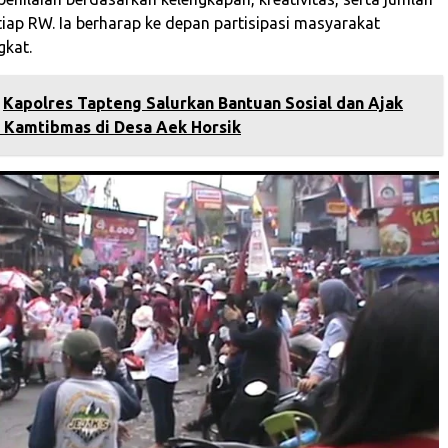
tiap RW. Ia berharap ke depan partisipasi masyarakat
gkat.
Kapolres Tapteng Salurkan Bantuan Sosial dan Ajak
 Kamtibmas di Desa Aek Horsik