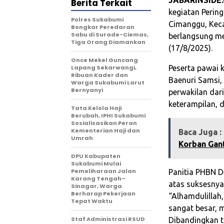
Berita Terkait
kegiatan Perin
Polres Sukabumi
Cimanggu, Kec
Bongkar Peredaran
Sabu di Surade-Ciemas,
berlangsung m
Tiga Orang Diamankan
(17/8/2025).
Once Mekel Guncang
Lapang Sekarwangi,
Peserta pawai 
Ribuan Kader dan
Baenuri Samsi, 
Warga Sukabumi Larut
Bernyanyi
perwakilan dar
keterampilan, 
Tata Kelola Haji
Berubah, IPHI Sukabumi
Sosialisasikan Peran
Kementerian Haji dan
Baca Juga :
Umrah
Korban Gant
‎DPU Kabupaten
Sukabumi Mulai
Pemeliharaan Jalan
Panitia PHBN D
Karang Tengah–
atas suksesnya 
Sinagar, Warga
Berharap Pekerjaan
“Alhamdulillah,
Tepat Waktu
sangat besar, 
Staf Administrasi RSUD
Dibandingkan t