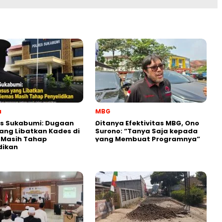
a
MBG
es Sukabumi: Dugaan
‎Ditanya Efektivitas MBG, Ono
ang Libatkan Kades di
Surono: “Tanya Saja kepada
 Masih Tahap
yang Membuat Programnya”‎
dikan