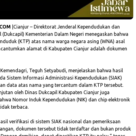
.COM
|Cianjur – Direktorat Jenderal Kependudukan dan
il (Dukcapil) Kementerian Dalam Negeri menegaskan bahwa
nduduk (KTP) atas nama warga negara asing (WNA) asal
ncantumkan alamat di Kabupaten Cianjur adalah dokumen
il Kemendagri, Teguh Setyabudi, menjelaskan bahwa hasil
da Sistem Informasi Administrasi Kependudukan (SIAK)
an data atas nama yang tercantum dalam KTP tersebut.
njutan oleh Dinas Dukcapil Kabupaten Cianjur juga
hwa Nomor Induk Kependudukan (NIK) dan chip elektronik
tidak terbaca.
asil verifikasi di sistem SIAK nasional dan pemeriksaan
pangan, dokumen tersebut tidak terdaftar dan bukan produk
 Dengan demikian, dapat dipastikan KTP itu palsu,” tegas