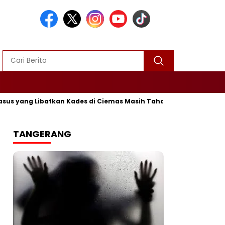
 Libatkan Kades di Ciemas Masih Tahap Penyelidikan
‎Dita
TANGERANG