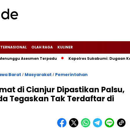
NTERNASIONAL
OLAH RAGA
KULINER
ggu Asesmen Terpadu
Kapolres Sukabumi: Dugaan Kasus yang
awa Barat
Masyarakat
Pemerintahan
/
/
mat di Cianjur Dipastikan Palsu,
 Tegaskan Tak Terdaftar di