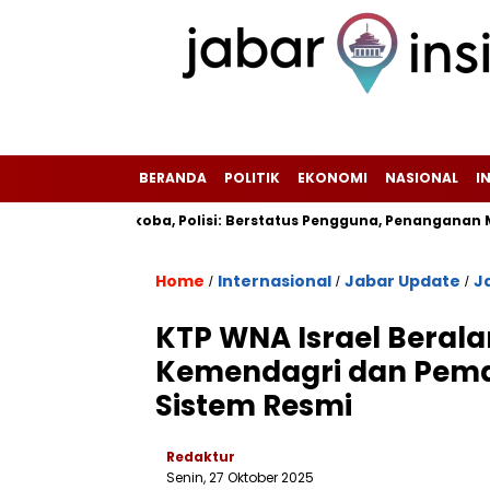
BERANDA
POLITIK
EKONOMI
NASIONAL
I
sitif Narkoba, Polisi: Berstatus Pengguna, Penanganan Menun
Home
Internasional
Jabar Update
J
/
/
/
‎KTP WNA Israel Berala
Kemendagri dan Pemda
Sistem Resmi
Redaktur
Senin, 27 Oktober 2025