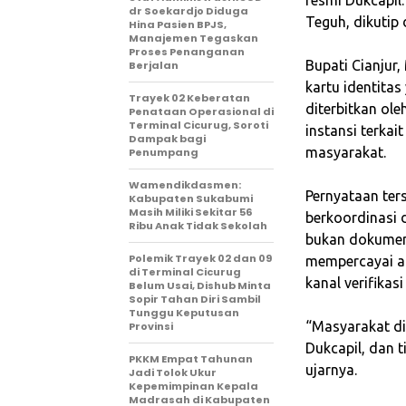
dr Soekardjo Diduga
Teguh, dikutip
Hina Pasien BPJS,
Manajemen Tegaskan
Proses Penanganan
‎Bupati Cianj
Berjalan
kartu identita
‎Trayek 02 Keberatan
diterbitkan ol
Penataan Operasional di
Terminal Cicurug, Soroti
instansi terka
Dampak bagi
masyarakat.
Penumpang
Wamendikdasmen:
‎Pernyataan te
Kabupaten Sukabumi
Masih Miliki Sekitar 56
berkoordinasi
Ribu Anak Tidak Sekolah
bukan dokumen
Polemik Trayek 02 dan 09
mempercayai a
di Terminal Cicurug
kanal verifikas
Belum Usai, Dishub Minta
Sopir Tahan Diri Sambil
Tunggu Keputusan
‎“Masyarakat d
Provinsi
Dukcapil, dan t
PKKM Empat Tahunan
ujarnya.
Jadi Tolok Ukur
Kepemimpinan Kepala
Madrasah di Kabupaten