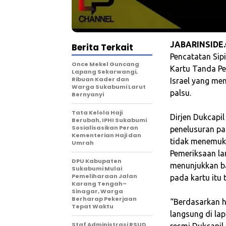
JABARINSIDE
Berita Terkait
Pencatatan Sip
Once Mekel Guncang
Kartu Tanda Pe
Lapang Sekarwangi,
Ribuan Kader dan
Israel yang me
Warga Sukabumi Larut
palsu.
Bernyanyi
Tata Kelola Haji
‎Dirjen Dukcap
Berubah, IPHI Sukabumi
Sosialisasikan Peran
penelusuran pa
Kementerian Haji dan
tidak menemuk
Umrah
Pemeriksaan la
‎DPU Kabupaten
menunjukkan ba
Sukabumi Mulai
Pemeliharaan Jalan
pada kartu itu 
Karang Tengah–
Sinagar, Warga
Berharap Pekerjaan
‎“Berdasarkan h
Tepat Waktu
langsung di la
Staf Administrasi RSUD
resmi Dukcapil.