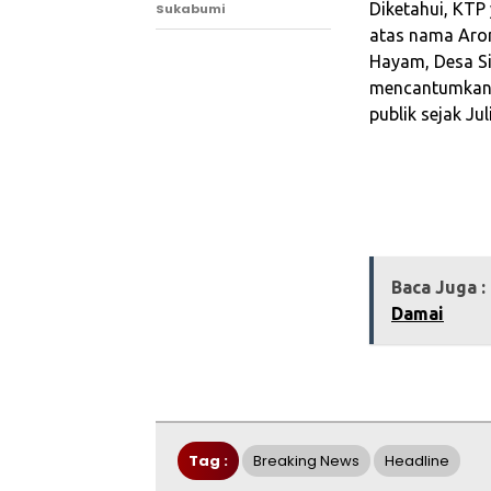
‎Diketahui, KTP
Sukabumi
atas nama Aron
Hayam, Desa Si
mencantumkan 
publik sejak Jul
Baca Juga :
Damai
Tag :
Breaking News
Headline