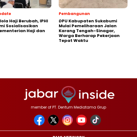
pdate
Pembangunan
lola Haji Berubah, IPHI
‎DPU Kabupaten Sukabumi
i Sosialisasikan
Mulai Pemeliharaan Jalan
ementerian Haji dan
Karang Tengah–Sinagar,
Warga Berharap Pekerjaan
Tepat Waktu
member of PT. Dentum Mediatama Grup