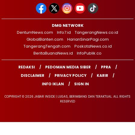
DMG NETWORK
DentumNews.com
Info7.id
TangerangNews.co.id
GlobalBanten.com
HarianSinarPagi.com
TangerangTengah.com
PoskotaNews.co.id
BeritaBuanaNews.id
InfoPublik.co
REDAKSI
PEDOMAN MEDIA SIBER
PPRA
DISCLAIMER
PRIVACY POLICY
KARIR
INFO IKLAN
SIGN IN
COPYRIGHT © 2026 JABAR INSIDE | LUGAS, BERIMBANG DAN TERAKTUAL. ALL RIGHTS
RESERVED