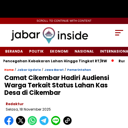
SCROLL TO CONTINUE WITH CONTENT
BERANDA
POLITIK
EKONOMI
NASIONAL
INTERNASIONA
encegahan Kebakaran Lahan Hingga Tingkat RT/RW‎
‎Rumah Wa
/
/
/
Home
Jabar Update
Jawa Barat
Pemerintahan
‎Camat Cikembar Hadiri Audiensi
Warga Terkait Status Lahan Kas
Desa di Cikembar
Redaktur
Selasa, 18 November 2025