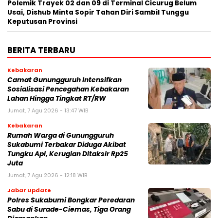
Polemik Trayek 02 dan 09 di Terminal Cicurug Belum
Usai, Dishub Minta Sopir Tahan Diri Sambil Tunggu
Keputusan Provinsi
BERITA TERBARU
Kebakaran
‎‎Camat Gunungguruh Intensifkan
Sosialisasi Pencegahan Kebakaran
Lahan Hingga Tingkat RT/RW‎
Jumat, 7 Agu 2026 - 13:47 WIB
Kebakaran
‎Rumah Warga di Gunungguruh
Sukabumi Terbakar Diduga Akibat
Tungku Api, Kerugian Ditaksir Rp25
Juta
Jumat, 7 Agu 2026 - 12:18 WIB
Jabar Update
Polres Sukabumi Bongkar Peredaran
Sabu di Surade-Ciemas, Tiga Orang