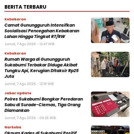
BERITA TERBARU
Kebakaran
‎‎Camat Gunungguruh Intensifkan
Sosialisasi Pencegahan Kebakaran
Lahan Hingga Tingkat RT/RW‎
Jumat, 7 Agu 2026 - 13:47 WIB
Kebakaran
‎Rumah Warga di Gunungguruh
Sukabumi Terbakar Diduga Akibat
Tungku Api, Kerugian Ditaksir Rp25
Juta
Jumat, 7 Agu 2026 - 12:18 WIB
Jabar Update
Polres Sukabumi Bongkar Peredaran
Sabu di Surade-Ciemas, Tiga Orang
Diamankan
Jumat, 7 Agu 2026 - 09:25 WIB
Narkoba
Oknum Kades di Sukabumi Positif