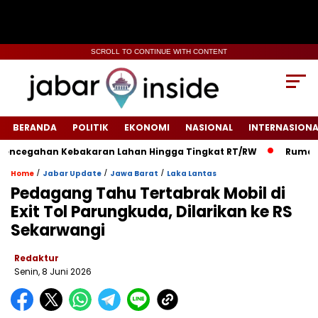
SCROLL TO CONTINUE WITH CONTENT
BERANDA
POLITIK
EKONOMI
NASIONAL
INTERNASIONA
egahan Kebakaran Lahan Hingga Tingkat RT/RW‎
‎Rumah Warg
/
/
/
Home
Jabar Update
Jawa Barat
Laka Lantas
Pedagang Tahu Tertabrak Mobil di
Exit Tol Parungkuda, Dilarikan ke RS
Sekarwangi
Redaktur
Senin, 8 Juni 2026