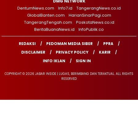
DMG NETWORK
DentumNews.com
Info7.id
TangerangNews.co.id
GlobalBanten.com
HarianSinarPagi.com
TangerangTengah.com
PoskotaNews.co.id
BeritaBuanaNews.id
InfoPublik.co
REDAKSI
PEDOMAN MEDIA SIBER
PPRA
DISCLAIMER
PRIVACY POLICY
KARIR
INFO IKLAN
SIGN IN
COPYRIGHT © 2026 JABAR INSIDE | LUGAS, BERIMBANG DAN TERAKTUAL. ALL RIGHTS
RESERVED