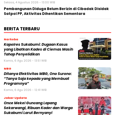
Selasa, 4 Agustus 2026 - 13:00 WIB
‎Pembangunan Diduga Belum Berizin di Cibadak Disidak
Satpol PP, Aktivitas Dihentikan Sementara‎
BERITA TERBARU
Narkoba
Kapolres Sukabumi: Dugaan Kasus
yang Libatkan Kades di Ciemas Masih
Tahap Penyelidikan
Kamis, 6 Agu 2026 - 13:51 WIB
MBG
‎Ditanya Efektivitas MBG, Ono Surono:
“Tanya Saja kepada yang Membuat
Programnya”‎
Kamis, 6 Agu 2026 - 12:41 WIB
Jabar Update
Once Mekel Guncang Lapang
Sekarwangi, Ribuan Kader dan Warga
Sukabumi Larut Bernyanyi