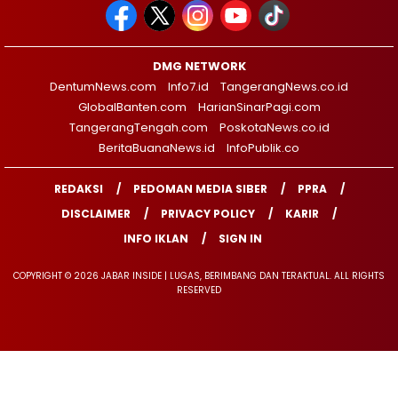
DMG NETWORK
DentumNews.com
Info7.id
TangerangNews.co.id
GlobalBanten.com
HarianSinarPagi.com
TangerangTengah.com
PoskotaNews.co.id
BeritaBuanaNews.id
InfoPublik.co
REDAKSI
PEDOMAN MEDIA SIBER
PPRA
DISCLAIMER
PRIVACY POLICY
KARIR
INFO IKLAN
SIGN IN
COPYRIGHT © 2026 JABAR INSIDE | LUGAS, BERIMBANG DAN TERAKTUAL. ALL RIGHTS
RESERVED