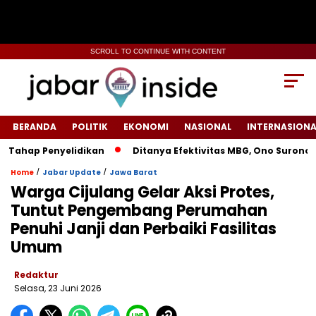
SCROLL TO CONTINUE WITH CONTENT
BERANDA
POLITIK
EKONOMI
NASIONAL
INTERNASIONA
ap Penyelidikan
‎Ditanya Efektivitas MBG, Ono Surono: “T
/
/
Home
Jabar Update
Jawa Barat
Warga Cijulang Gelar Aksi Protes,
Tuntut Pengembang Perumahan
Penuhi Janji dan Perbaiki Fasilitas
Umum
Redaktur
Selasa, 23 Juni 2026