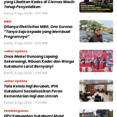
yang Libatkan Kades di Ciemas Masih
Tahap Penyelidikan
Kamis, 6 Agu 2026 - 13:51 WIB
MBG
‎Ditanya Efektivitas MBG, Ono Surono:
“Tanya Saja kepada yang Membuat
Programnya”‎
Kamis, 6 Agu 2026 - 12:41 WIB
Jabar Update
Once Mekel Guncang Lapang
Sekarwangi, Ribuan Kader dan Warga
Sukabumi Larut Bernyanyi
Kamis, 6 Agu 2026 - 11:43 WIB
Jabar Update
Tata Kelola Haji Berubah, IPHI
Sukabumi Sosialisasikan Peran
Kementerian Haji dan Umrah
Kamis, 6 Agu 2026 - 11:31 WIB
Pembangunan
‎DPU Kabupaten Sukabumi Mulai