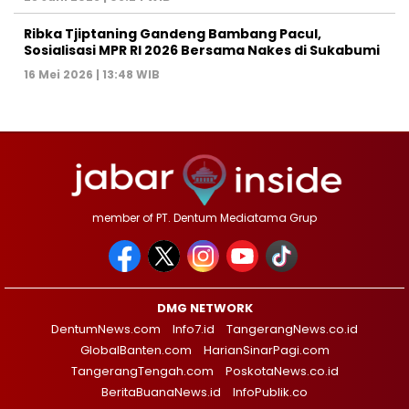
Ribka Tjiptaning Gandeng Bambang Pacul,
Sosialisasi MPR RI 2026 Bersama Nakes di Sukabumi
16 Mei 2026 | 13:48 WIB
member of PT. Dentum Mediatama Grup
DMG NETWORK
DentumNews.com
Info7.id
TangerangNews.co.id
GlobalBanten.com
HarianSinarPagi.com
TangerangTengah.com
PoskotaNews.co.id
BeritaBuanaNews.id
InfoPublik.co