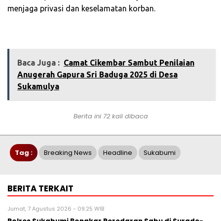
menjaga privasi dan keselamatan korban.
Baca Juga :
‎Camat Cikembar Sambut Penilaian
Anugerah Gapura Sri Baduga 2025 di Desa
Sukamulya
Berita ini 72 kali dibaca
Tag :
Breaking News
Headline
Sukabumi
BERITA TERKAIT
Jumat, 7 Agustus 2026 - 09:25 WIB