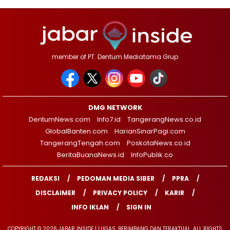
member of PT. Dentum Mediatama Grup
DMG NETWORK
DentumNews.com
Info7.id
TangerangNews.co.id
GlobalBanten.com
HarianSinarPagi.com
TangerangTengah.com
PoskotaNews.co.id
BeritaBuanaNews.id
InfoPublik.co
REDAKSI
PEDOMAN MEDIA SIBER
PPRA
DISCLAIMER
PRIVACY POLICY
KARIR
INFO IKLAN
SIGN IN
COPYRIGHT © 2026 JABAR INSIDE | LUGAS, BERIMBANG DAN TERAKTUAL. ALL RIGHTS