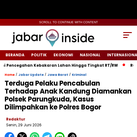
SCROLL TO CONTINUE WITH CONTENT
BERANDA
POLITIK
EKONOMI
NASIONAL
INTERNASIONA
Pencegahan Kebakaran Lahan Hingga Tingkat RT/RW‎
‎Rumah W
/
/
/
Home
Jabar Update
Jawa Barat
Kriminal
‎Terduga Pelaku Pencabulan
Terhadap Anak Kandung Diamankan
Polsek Parungkuda, Kasus
Dilimpahkan ke Polres Bogor‎
Redaktur
Senin, 29 Juni 2026