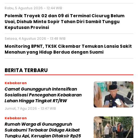
Rabu, 5 Agustus 2026 - 12:44 WIB
Polemik Trayek 02 dan 09 di Terminal Cicurug Belum
Usai, Dishub Minta Sopir Tahan Diri Sambil Tunggu
Keputusan Provinsi
Selasa, 4 Agustus 2026 - 13:48 WIB
‎Monitoring BPNT, TKSK Cikembar Temukan Lansia Sakit
Menahun yang Hidup Berdua dengan Suami
BERITA TERBARU
Kebakaran
‎‎Camat Gunungguruh Intensifkan
Sosialisasi Pencegahan Kebakaran
Lahan Hingga Tingkat RT/RW‎
Jumat, 7 Agu 2026 - 13:47 WIB
Kebakaran
‎Rumah Warga di Gunungguruh
Sukabumi Terbakar Diduga Akibat
Tungku Api, Kerugian Ditaksir Rp25