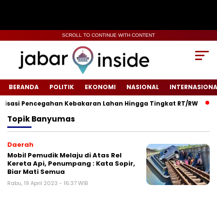
SCROLL TO CONTINUE WITH CONTENT
BERANDA
POLITIK
EKONOMI
NASIONAL
INTERNASIONA
isasi Pencegahan Kebakaran Lahan Hingga Tingkat RT/RW‎
‎R
Topik
Banyumas
Daerah
Mobil Pemudik Melaju di Atas Rel
Kereta Api, Penumpang : Kata Sopir,
Biar Mati Semua
Rabu, 19 April 2023 - 16:37 WIB