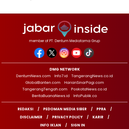
member of PT. Dentum Mediatama Grup
DMG NETWORK
DentumNews.com
Info7.id
TangerangNews.co.id
GlobalBanten.com
HarianSinarPagi.com
TangerangTengah.com
PoskotaNews.co.id
BeritaBuanaNews.id
InfoPublik.co
REDAKSI
PEDOMAN MEDIA SIBER
PPRA
DISCLAIMER
PRIVACY POLICY
KARIR
INFO IKLAN
SIGN IN