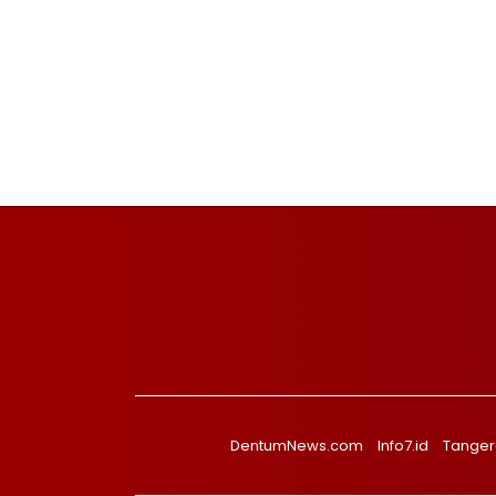
DentumNews.com
Info7.id
Tanger