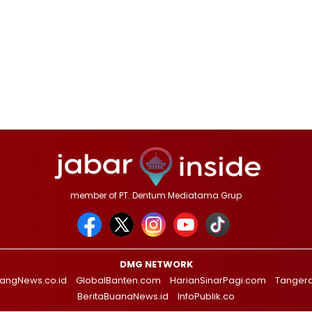
member of PT. Dentum Mediatama Grup
DMG NETWORK
angNews.co.id
GlobalBanten.com
HarianSinarPagi.com
Tanger
BeritaBuanaNews.id
InfoPublik.co