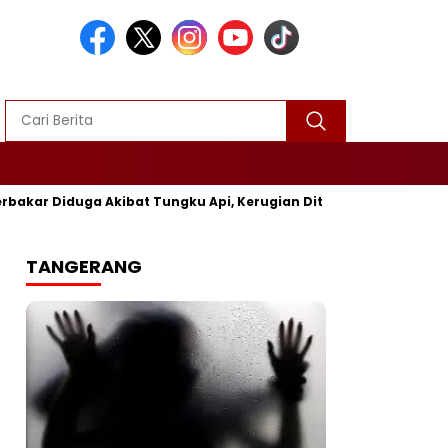
r Diduga Akibat Tungku Api, Kerugian Ditaksir Rp25 Juta
P
TANGERANG