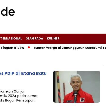
NTERNASIONAL
OLAH RAGA
KULINER
gkat RT/RW‎
‎Rumah Warga di Gunungguruh Sukabumi Terbaka
 PDIP di Istana Batu
umumkan Ganjar
emilu 2024 pada Jumat
Tulis Bogor. Penetapan