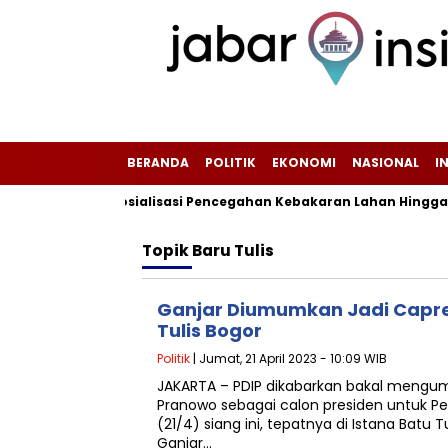
BERANDA
POLITIK
EKONOMI
NASIONAL
I
Intensifkan Sosialisasi Pencegahan Kebakaran Lahan Hingga Tin
Topik
Baru Tulis
Ganjar Diumumkan Jadi Capres
Tulis Bogor
Politik
| Jumat, 21 April 2023 - 10:09 WIB
JAKARTA – PDIP dikabarkan bakal meng
Pranowo sebagai calon presiden untuk P
(21/4) siang ini, tepatnya di Istana Batu 
Ganjar…